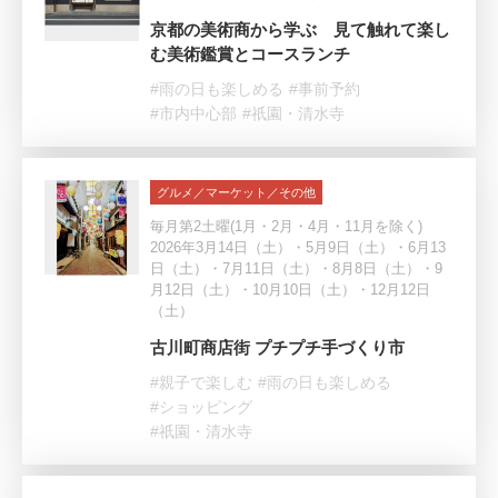
京都の美術商から学ぶ 見て触れて楽し
む美術鑑賞とコースランチ
#雨の日も楽しめる
#事前予約
#市内中心部
#祇園・清水寺
グルメ／マーケット／その他
毎月第2土曜(1月・2月・4月・11月を除く)
2026年3月14日（土）・5月9日（土）・6月13
日（土）・7月11日（土）・8月8日（土）・9
月12日（土）・10月10日（土）・12月12日
（土）
古川町商店街 プチプチ手づくり市
#親子で楽しむ
#雨の日も楽しめる
#ショッピング
#祇園・清水寺