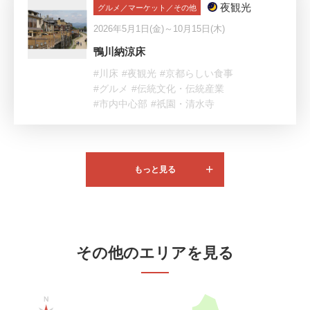
夜観光
グルメ／マーケット／その他
2026年5月1日(金)～10月15日(木)
鴨川納涼床
#川床
#夜観光
#京都らしい食事
#グルメ
#伝統文化・伝統産業
#市内中心部
#祇園・清水寺
もっと見る
その他のエリアを見る