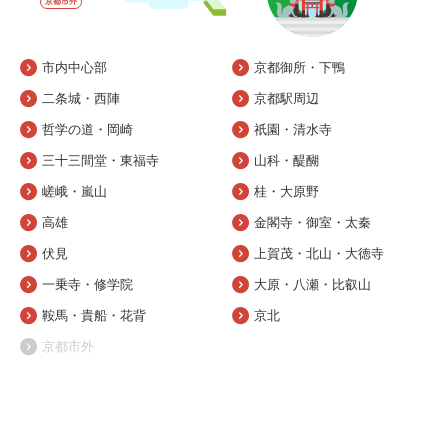
京都市外
市内中心部
京都御所・下鴨
二条城・西陣
京都駅周辺
哲学の道・岡崎
祇園・清水寺
三十三間堂・東福寺
山科・醍醐
嵯峨・嵐山
桂・大原野
高雄
金閣寺・御室・太秦
伏見
上賀茂・北山・大徳寺
一乗寺・修学院
大原・八瀬・比叡山
鞍馬・貴船・花背
京北
京都市外