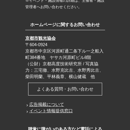
※イベント・施設情報の詳細は、主催者・施設
管理者へお問い合わせください。
ホームページに関するお問い合わせ
京都市観光協会
〒604-0924
京都市中京区河原町通二条下ル一之船入
町384番地 ヤサカ河原町ビル8階
（公財）京都高度技術研究所 / 写真協
力：三宅徹、水野克比古、水野秀比古、
柴田明蘭、平林義章、横山健蔵 他
よくある質問・お問い合わせ
広告掲載について
イベント情報提供窓口
聴覚に障がいのある方など電話による