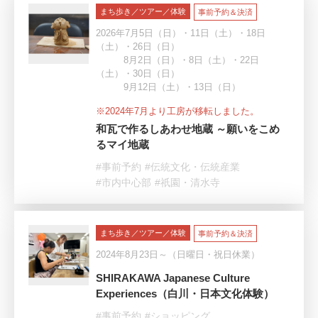
まち歩き／ツアー／体験
事前予約＆決済
2026年7月5日（日）・11日（土）・18日
（土）・26日（日）
8月2日（日）・8日（土）・22日
（土）・30日（日）
9月12日（土）・13日（日）
※2024年7月より工房が移転しました。
和瓦で作るしあわせ地蔵 ～願いをこめ
るマイ地蔵
#事前予約
#伝統文化・伝統産業
#市内中心部
#祇園・清水寺
まち歩き／ツアー／体験
事前予約＆決済
2024年8月23日～（日曜日・祝日休業）
SHIRAKAWA Japanese Culture
Experiences（白川・日本文化体験）
#事前予約
#ショッピング