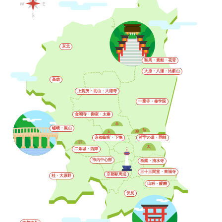
京北
鞍馬・貴船・花背
大原・八瀬・比叡山
高雄
上賀茂・北山・大徳寺
一乗寺・修学院
金閣寺・御室・太秦
嵯峨・嵐山
京都御所・下鴨
哲学の道・岡崎
二条城・西陣
市内中心部
祇園・清水寺
三十三間堂・東福寺
京都駅周辺
桂・大原野
山科・醍醐
伏見