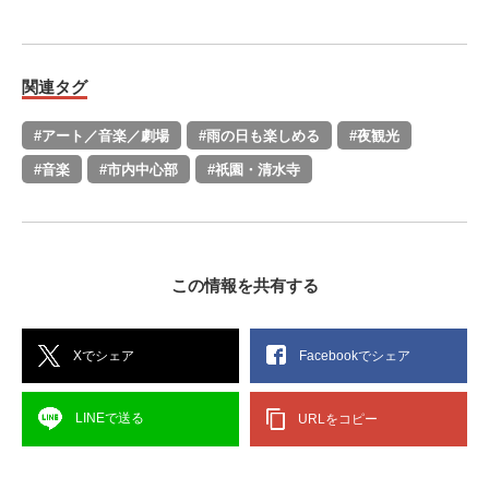
関連タグ
#アート／音楽／劇場
#雨の日も楽しめる
#夜観光
#音楽
#市内中心部
#祇園・清水寺
この情報を共有する
Xでシェア
Facebookでシェア
LINEで送る
URLをコピー