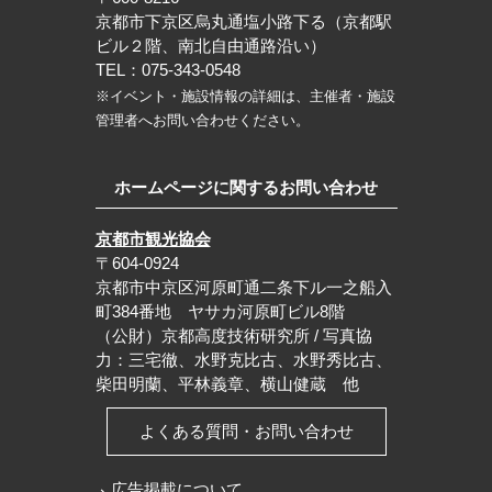
京都市下京区烏丸通塩小路下る（京都駅
ビル２階、南北自由通路沿い）
TEL：075-343-0548
※イベント・施設情報の詳細は、主催者・施設
管理者へお問い合わせください。
ホームページに関するお問い合わせ
京都市観光協会
〒604-0924
京都市中京区河原町通二条下ル一之船入
町384番地 ヤサカ河原町ビル8階
（公財）京都高度技術研究所 / 写真協
力：三宅徹、水野克比古、水野秀比古、
柴田明蘭、平林義章、横山健蔵 他
よくある質問・お問い合わせ
広告掲載について