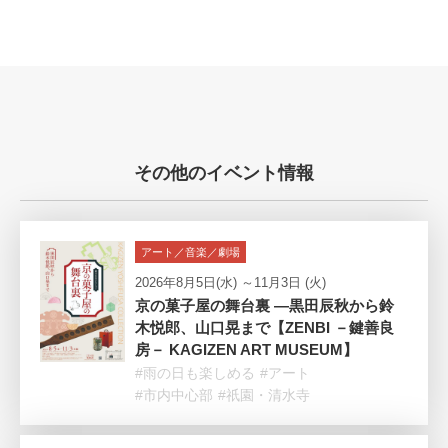
その他のイベント情報
アート／音楽／劇場
2026年8月5日(水) ～11月3日 (火)
京の菓子屋の舞台裏 —黒田辰秋から鈴
木悦郎、山口晃まで【ZENBI －鍵善良
房－ KAGIZEN ART MUSEUM】
#雨の日も楽しめる
#アート
#市内中心部
#祇園・清水寺