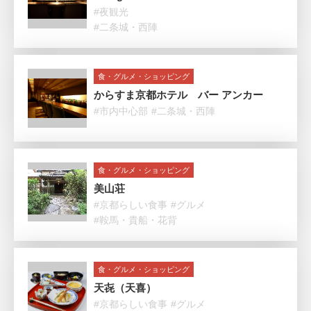
#夜観光
#二条城・西陣
食・グルメ・ショッピング
からすま京都ホテル バー アンカー
#市内中心部
#二条城・西陣
食・グルメ・ショッピング
美山荘
#京都らしい食事
#グルメ
#鞍馬・貴船・花背
食・グルメ・ショッピング
天㐂（天喜）
#京都らしい食事
#グルメ