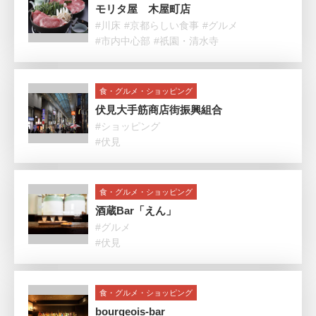
モリタ屋 木屋町店
#川床
#京都らしい食事
#グルメ
#市内中心部
#祇園・清水寺
食・グルメ・ショッピング
伏見大手筋商店街振興組合
#ショッピング
#伏見
食・グルメ・ショッピング
酒蔵Bar「えん」
#グルメ
#伏見
食・グルメ・ショッピング
bourgeois-bar