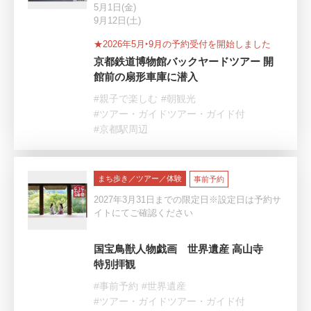
5月1日(金)
9月12日(土)
★2026年5月‣9月の予約受付を開始しました
京都鉄道博物館バックヤードツアー 開
館前の扇形車庫に潜入
#親子で楽しむ
#朝観光
#ツアー・ガイドツアー・ガイド付
#京都駅周辺
まち歩き／ツアー／体験
事前予約
2027年3月31日までの限定日※設定日は予約サ
イトにてご確認ください
国宝鳥獣人物戯画 世界遺産 高山寺
特別拝観
#事前予約
#世界遺産
#ツアー・ガイドツアー・ガイド付