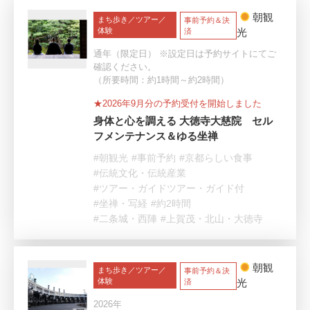
朝観
まち歩き／ツアー／
事前予約＆決
体験
光
済
通年（限定日） ※設定日は予約サイトにてご
確認ください。
（所要時間：約1時間～約2時間）
★2026年9月分の予約受付を開始しました
身体と心を調える 大徳寺大慈院 セル
フメンテナンス＆ゆる坐禅
#朝観光
#事前予約
#京都らしい食事
#伝統文化・伝統産業
#ツアー・ガイドツアー・ガイド付
#坐禅・写経
#約2時間
#二条城・西陣
#上賀茂・北山・大徳寺
朝観
まち歩き／ツアー／
事前予約＆決
体験
光
済
2026年