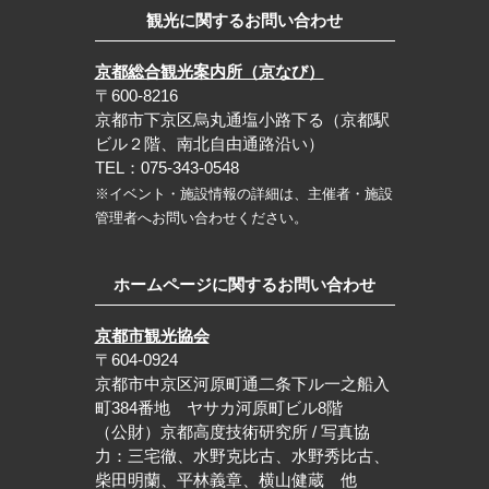
観光に関するお問い合わせ
京都総合観光案内所（京なび）
〒600-8216
京都市下京区烏丸通塩小路下る（京都駅
ビル２階、南北自由通路沿い）
TEL：075-343-0548
※イベント・施設情報の詳細は、主催者・施設
管理者へお問い合わせください。
ホームページに関するお問い合わせ
京都市観光協会
〒604-0924
京都市中京区河原町通二条下ル一之船入
町384番地 ヤサカ河原町ビル8階
（公財）京都高度技術研究所 / 写真協
力：三宅徹、水野克比古、水野秀比古、
柴田明蘭、平林義章、横山健蔵 他