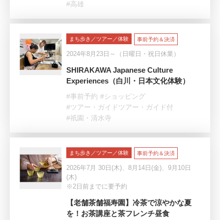
#高雄
まち歩き／ツアー／体験
事前予約＆決済
2024年8月23日～（日曜日・祝日休業）
SHIRAKAWA Japanese Culture
Experiences（白川・日本文化体験）
#事前予約
#ショッピング
#ツアー・ガイドツアー・ガイド付
#祇園・清水寺
まち歩き／ツアー／体験
事前予約＆決済
2026年7月 30日(木)、8月14日(金)、9月10日
(木)
※2日前までに要予約
【老舗茶舗福寿園】冷茶で涼やかな夏
を！お茶講座と茶フレンチ昼食