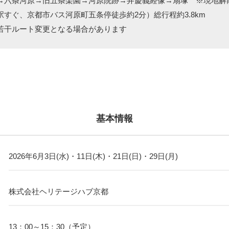
→六条河原→旧五条楽園→河原院跡→弁慶義経像→扇塚 ※現地解
すぐ、京都市バス河原町五条停徒歩約2分）総行程約3.8km
若干ルート変更となる場合があります
基本情報
2026年6月3日(水)・11日(木)・21日(日)・29日(月)
株式会社ヘリテージハブ京都
13：00～15：30（予定）