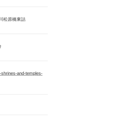
鴨川松原橋東詰
分
-shrines-and-temples-