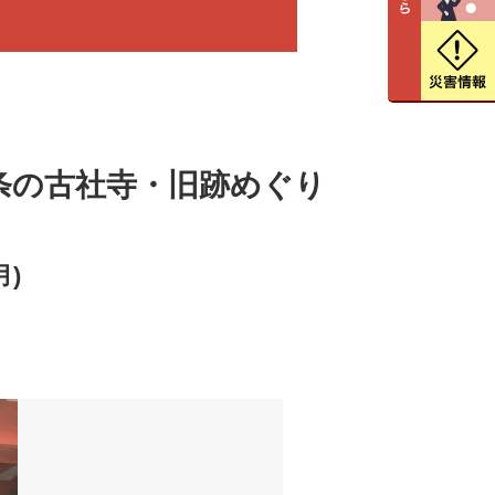
条の古社寺・旧跡めぐり
月)