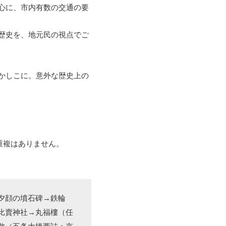
心に、市内有数の交通の要
歴史を、地元民の視点でご
かしこに。意外な歴史上の
重複はありません。
夕顔の墳石碑→鉄輪
比賣神社→丸福樓（任