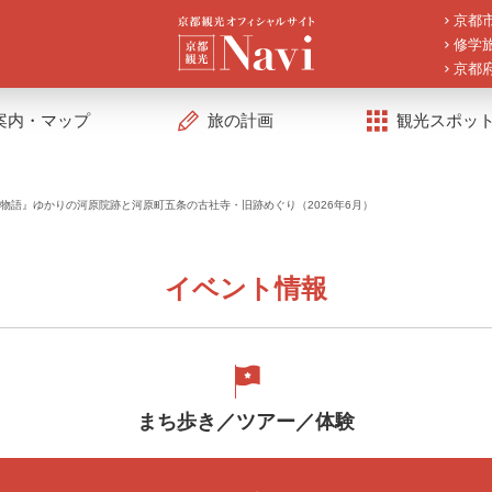
京都
修学
京都
案内・マップ
旅の計画
観光スポッ
物語』ゆかりの河原院跡と河原町五条の古社寺・旧跡めぐり（2026年6月）
イベント情報
まち歩き／ツアー／体験