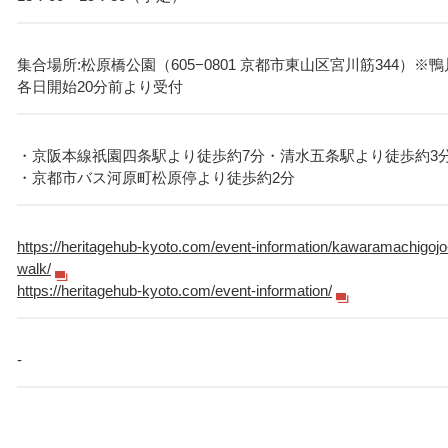
集合場所:松原橋公園（605−0801 京都市東山区宮川筋344）※
各日開始20分前より受付
・京阪本線祇園四条駅より徒歩約7分・清水五条駅より徒歩約3
・京都市バス河原町松原停より徒歩約2分
https://heritagehub-kyoto.com/event-information/kawaramachigojo
walk/
https://heritagehub-kyoto.com/event-information/
-