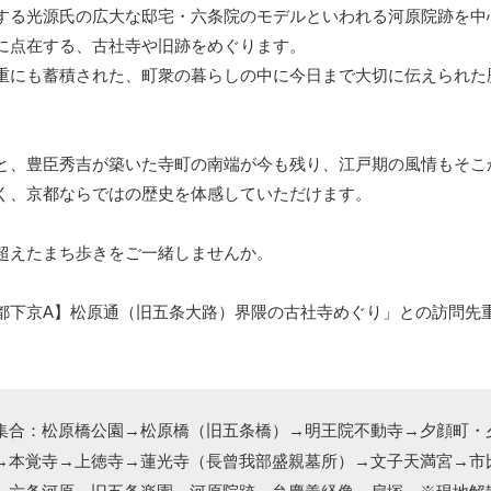
する光源氏の広大な邸宅・六条院のモデルといわれる河原院跡を中
に点在する、古社寺や旧跡をめぐります。
重にも蓄積された、町衆の暮らしの中に今日まで大切に伝えられた
と、豊臣秀吉が築いた寺町の南端が今も残り、江戸期の風情もそこ
く、京都ならではの歴史を体感していただけます。
超えたまち歩きをご一緒しませんか。
都下京A】松原通（旧五条大路）界隈の古社寺めぐり」との訪問先
集合：松原橋公園→松原橋（旧五条橋）→明王院不動寺→夕顔町・
→本覚寺→上徳寺→蓮光寺（長曾我部盛親墓所）→文子天満宮→市