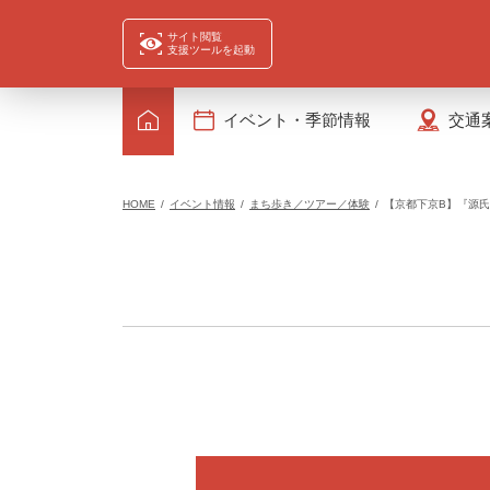
サイト閲覧
支援ツールを起動
イベント・季節情報
交通
HOME
イベント情報
まち歩き／ツアー／体験
【京都下京B】『源氏