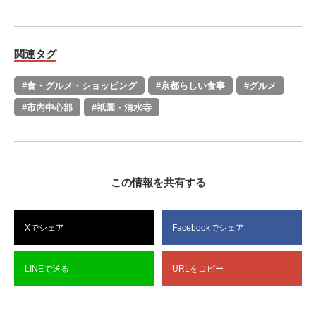
関連タグ
#食・グルメ・ショッピング
#京都らしい食事
#グルメ
#市内中心部
#祇園・清水寺
この情報を共有する
Xでシェア
Facebookでシェア
LINEで送る
URLをコピー