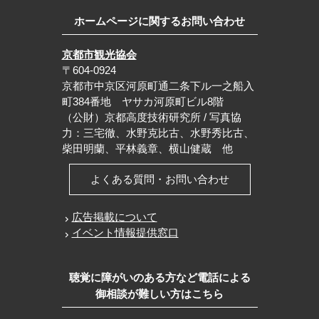
ホームページに関するお問い合わせ
京都市観光協会
〒604-0924
京都市中京区河原町通二条下ル一之船入
町384番地 ヤサカ河原町ビル8階
（公財）京都高度技術研究所 / 写真協
力：三宅徹、水野克比古、水野秀比古、
柴田明蘭、平林義章、横山健蔵 他
よくある質問・お問い合わせ
広告掲載について
イベント情報提供窓口
聴覚に障がいのある方など電話による
御相談が難しい方はこちら