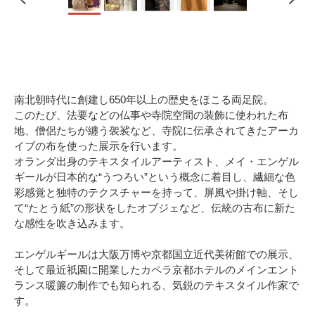
南北朝時代に創建し650年以上の歴史をほこる両足院。
このたび、法要などの仏事や寺院空間の装飾に使われた布
地、僧侶たちが纏う袈裟など、寺院に伝承されてきたアーカ
イブの布を使った展示を行います。
オランダ出身のテキスタイルアーティスト、メイ・エンゲル
ギールが日本的な“うつろい”という概念に着目し、繊細な色
彩感覚と独特のテクスチャーを持って、屏風や掛け軸、そし
て“たとう紙”の形状をしたオブジェなど、伝統の古布に新た
な感性を吹き込みます。
エンゲルギールは大阪万博や京都国立近代美術館での展示、
そして最近祇園に開業したカペラ京都ホテルのメインエント
ランス暖簾の制作でも知られる、気鋭のテキスタイル作家で
す。