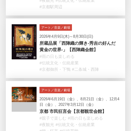
#夜観光
#伝統文化・伝統産業
#京都駅周辺
アート／音楽／劇場
2026年4月9日(木)～8月30日(日)
所蔵品展「西陣織の輝き-秀吉の好んだ
黄金の世界-」【西陣織会館】
#雨の日も楽しめる
#伝統文化・伝統産業
#京都御所・下鴨
#二条城・西陣
アート／音楽／劇場
2026年6月19日（金）、8月21日（金）、12月4
日（金）、2027年3月12日（金）
京都 市民狂言会【京都観世会館】
#親子で楽しむ
#雨の日も楽しめる
#夜観光
#伝統文化・伝統産業