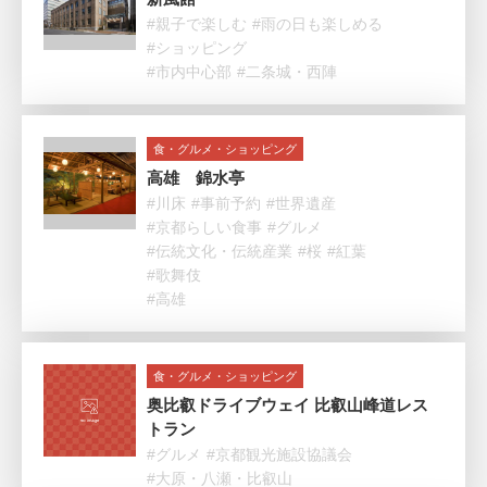
#親子で楽しむ
#雨の日も楽しめる
#ショッピング
#市内中心部
#二条城・西陣
食・グルメ・ショッピング
高雄 錦水亭
#川床
#事前予約
#世界遺産
#京都らしい食事
#グルメ
#伝統文化・伝統産業
#桜
#紅葉
#歌舞伎
#高雄
食・グルメ・ショッピング
奥比叡ドライブウェイ 比叡山峰道レス
トラン
#グルメ
#京都観光施設協議会
#大原・八瀬・比叡山