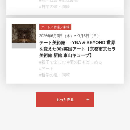
#能・狂言
#伝統芸能
#哲学の道・岡崎
アート／音楽／劇場
2026年6月3日（水）〜9月6日（日）
テート美術館 ― YBA & BEYOND 世界
を変えた90s英国アート【京都市京セラ
美術館 新館 東山キューブ】
#親子で楽しむ
#雨の日も楽しめる
#アート
#哲学の道・岡崎
もっと見る