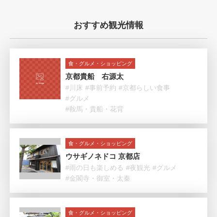
おすすめ観光情報
食・グルメ・ショッピング
京都貴船 右源太
#川床
#事前予約
#京都らしい食事
#グルメ
#鞍馬・貴船・花背
食・グルメ・ショッピング
ウサギノネドコ 京都店
#雨の日も楽しめる
#夜観光
#グルメ
#金閣寺・御室・太秦
食・グルメ・ショッピング