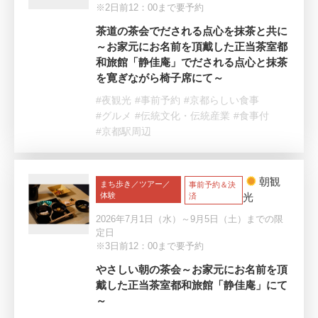
※2日前12：00まで要予約
茶道の茶会でだされる点心を抹茶と共に
～お家元にお名前を頂戴した正当茶室都
和旅館「静佳庵」でだされる点心と抹茶
を寛ぎながら椅子席にて～
#夜観光
#事前予約
#京都らしい食事
#グルメ
#伝統文化・伝統産業
#食事付
#京都駅周辺
朝観
まち歩き／ツアー／
事前予約＆決
体験
光
済
2026年7月1日（水）～9月5日（土）までの限
定日
※3日前12：00まで要予約
やさしい朝の茶会～お家元にお名前を頂
戴した正当茶室都和旅館「静佳庵」にて
～