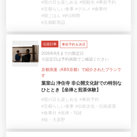
#雨の日も楽しめる
#朝観光
#事前予約
#京都らしい食事
#グルメ
#食事付
#朝ごはん
#約1時間
#京都駅周辺
伝統行事
事前予約＆決済
2026年8月までの限定日
※設定日は予約画面でご確認ください
京都浪漫（KBS京都）で紹介されたプランで
す
葉室山 浄住寺 非公開文化財での特別な
ひととき【坐禅と煎茶体験】
#雨の日も楽しめる
#事前予約
#京都らしい食事
#伝統文化・伝統産業
#食事付
#坐禅・写経
#桂・大原野