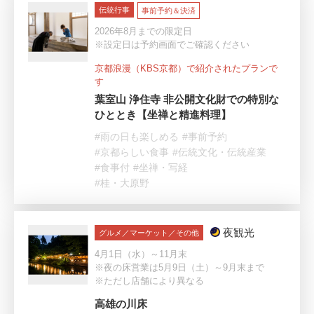
伝統行事
事前予約＆決済
2026年8月までの限定日
※設定日は予約画面でご確認ください
京都浪漫（KBS京都）で紹介されたプランで
す
葉室山 浄住寺 非公開文化財での特別な
ひととき【坐禅と精進料理】
#雨の日も楽しめる
#事前予約
#京都らしい食事
#伝統文化・伝統産業
#食事付
#坐禅・写経
#桂・大原野
夜観光
グルメ／マーケット／その他
4月1日（水）～11月末
※夜の床営業は5月9日（土）～9月末まで
※ただし店舗により異なる
高雄の川床