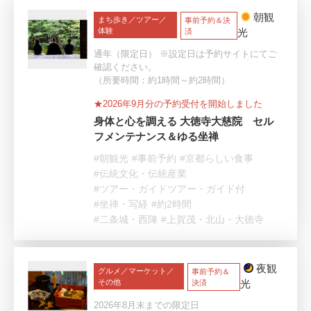
朝観
まち歩き／ツアー／
事前予約＆決
体験
光
済
通年（限定日） ※設定日は予約サイトにてご
確認ください。
（所要時間：約1時間～約2時間）
★2026年9月分の予約受付を開始しました
身体と心を調える 大徳寺大慈院 セル
フメンテナンス＆ゆる坐禅
#朝観光
#事前予約
#京都らしい食事
#伝統文化・伝統産業
#ツアー・ガイドツアー・ガイド付
#坐禅・写経
#約2時間
#二条城・西陣
#上賀茂・北山・大徳寺
夜観
グルメ／マーケット／
事前予約＆
その他
光
決済
2026年8月末までの限定日