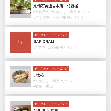
京懐石美濃吉本店 竹茂楼
#事前予約
#京都らしい食事
#グルメ
#哲学の道・岡崎
#祇園・清水寺
食・グルメ・ショッピング
BAR DRAM
#市内中心部
#祇園・清水寺
食・グルメ・ショッピング
いわを
#京都らしい食事
#グルメ
#嵯峨・嵐山
食・グルメ・ショッピング
朝食 喜心 京都