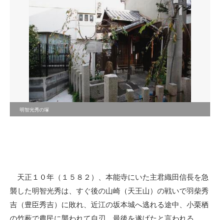
明智光秀の塚
天正１０年（１５８２）、本能寺にいた主君織田信長を急
襲した明智光秀は、すぐ後の山崎（天王山）の戦いで羽柴秀
吉（豊臣秀吉）に敗れ、近江の坂本城へ逃れる途中、小栗栖
の竹薮で農民に襲われて自刃、最後を遂げたと言われる。