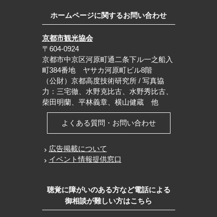
ホームページに関するお問い合わせ
京都市観光協会
〒604-0924
京都市中京区河原町通二条下ル一之船入
町384番地 ヤサカ河原町ビル8階
（公財）京都高度技術研究所 / 写真協
力：三宅徹、水野克比古、水野秀比古、
柴田明蘭、平林義章、横山健蔵 他
よくある質問・お問い合わせ
広告掲載について
イベント情報提供窓口
聴覚に障がいのある方など電話による
御相談が難しい方はこちら