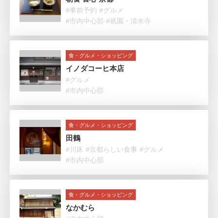
#事前予約
#グルメ
#市内中心部
#祇園・清水寺
食・グルメ・ショッピング
イノダコーヒ本店
#グルメ
#市内中心部
食・グルメ・ショッピング
田鶴
#川床
#京都らしい食事
#グルメ
#市内中心部
食・グルメ・ショッピング
なかむら