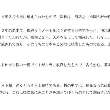
４年３月６日に植えられたもので、親桜は、有名な「祇園の枝垂
０年の老木で、根廻り４メートルにも達する巨木であった。明治
樹とうたわれたが、昭和２２年、天寿を全うして枯死した。しかし
育成されており、そのうちの１本をこの地に植樹したものである。
ドヒガン桜の一種でイトザクラに改良したもので、古くから、庭
３月下旬、遅くとも４月上旬頃である。桜の中では、長命なものは
垂桜も、これ以後次第にみごとさを加えてゆくものとして期待され