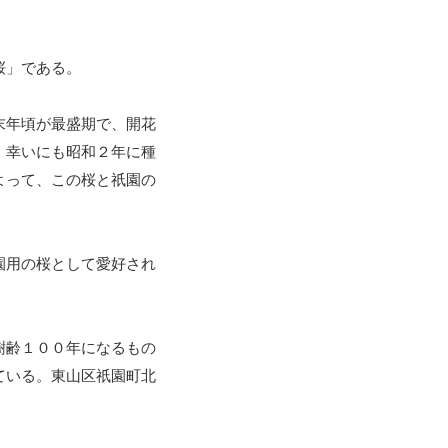
桜」である。
末年頃が最盛期で、開花
、幸いにも昭和２年に種
よって、この桜と祇園の
園用の桜として愛好され
樹齢１００年になるもの
ている。東山区祇園町北