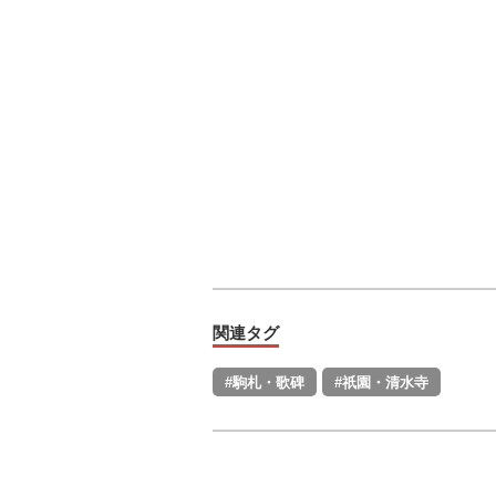
関連タグ
#駒札・歌碑
#祇園・清水寺