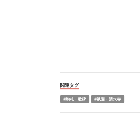
関連タグ
#駒札・歌碑
#祇園・清水寺