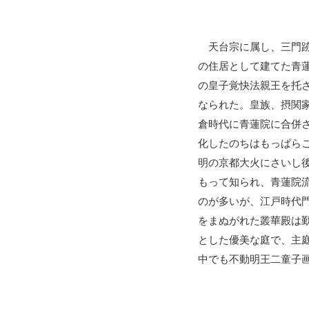
天台宗に属し、三門跡
の住居として建てた青
の皇子覚快法親王を托
なられた。皇族、摂関
倉時代に青蓮院に合併
化したのちはもっぱら
明の京都大火にさいし
もって知られ、青蓮院
のが多いが、江戸時代
をまぬがれた叢華殿は
とした優美な庭で、主
中でも不動明王二童子