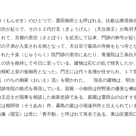
（もんぜき）のひとつで、粟田御所とも呼ばれる。比叡山東塔南
蓮坊が起りで、その１２代行玄（ぎょうげん）（天台座主）が鳥羽
されて、京都の里坊（さとぼう）を拡充して以来、門跡の称号が起
家の子弟が入室される例となって、天台宗で最高の寺格をもつ寺と
された十楽（じゅうらく）院門跡の里坊にあたり、青蓮院は三条白
この坊を維持して今日に至っている。建物は応仁の乱で焼失したが
後桜町上皇の仮御所となった。門主には代々名僧が任ぜられ、１７
流（のちの御家（おいえ）流）を開かれた。 現在の建物は、明治
門跡寺院の格式を再現している。宸殿・小御所は狩野派の優美な襖
勤王志士が国事を相談した維新史跡である。庭園は粟田山の山すそ
庭は相阿弥（そうあみ）作、霧島の庭は小堀遠州作と伝えられてい
画像（国宝）は世に「青不動」と呼ばれて有名である。東山区粟田