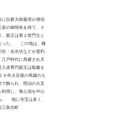
谷に伝教大師最澄が僧侶
天皇の御帰依を得て、そ
り、親王は第２世門主と
なった。 この地は、鎌
川坊・吉水坊などが老朽
、江戸時代に再建され天
世入道尊円親王は能書を
２６年火災後の再建のも
絵で飾られ、明治の火災
を利用し、竜心池を中心
る。 他に寺宝は多く、
口三条坊町