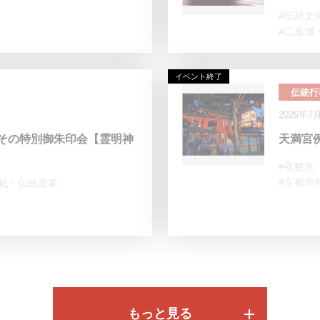
#伝統文
#二条城
イベント終了
伝統行
2026年7
その特別御朱印会【霊明神
天満宮
#夜観光
#京都市
文化・伝統産業
もっと見る