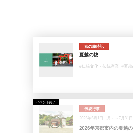
京の歳時記
夏越の祓
#伝統文化・伝統産業
#夏越
イベント終了
伝統行事
2026年6月1日（月）～7月31
2026年京都市内の夏越