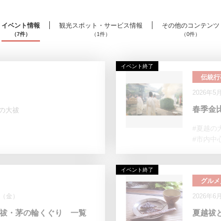
イベント情報
観光スポット・サービス情報
その他のコンテンツ
（7件）
（1件）
（0件）
イベント終了
伝統行
2026年5
春季金
の大祓
#夏越の
#市内中
イベント終了
グルメ
日（金）
2026年6
の祓・茅の輪くぐり 一覧
夏越祓