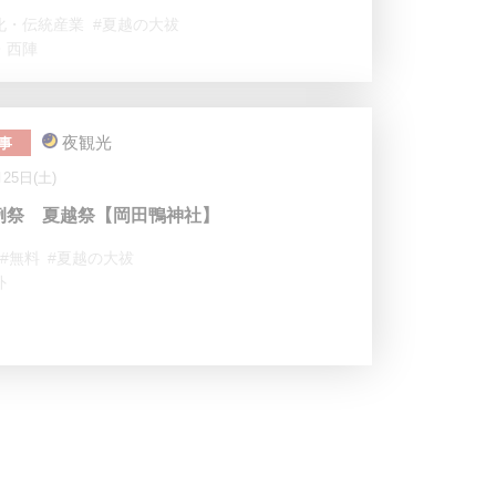
化・伝統産業
#夏越の大祓
・西陣
夜観光
事
月25日(土)
例祭 夏越祭【岡田鴨神社】
#無料
#夏越の大祓
外