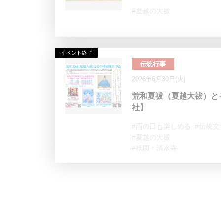
#夏越の大祓
イベント終了
伝統行事
2026年6月30日(火)
荒和夏祓（夏越大祓）と
社】
#雨の日も楽しめる
#伝統
#夏越の大祓
#祇園・清水寺