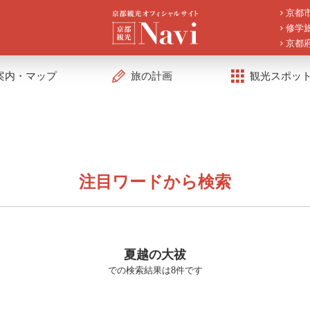
京都
修学
京都
案内・マップ
旅の計画
観光スポッ
注目ワードから検索
夏越の大祓
での検索結果は8件です