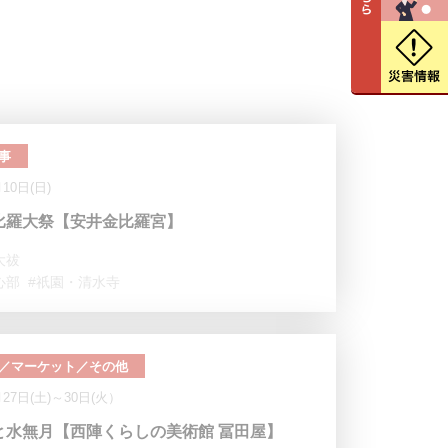
事
月10日(日)
比羅大祭【安井金比羅宮】
大祓
心部
#祇園・清水寺
／マーケット／その他
月27日(土)～30日(火）
と水無月【西陣くらしの美術館 冨田屋】