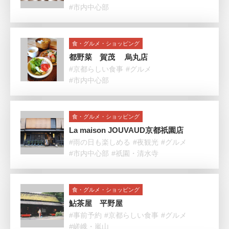
#市内中心部
食・グルメ・ショッピング
都野菜 賀茂 烏丸店
#京都らしい食事
#グルメ
#市内中心部
食・グルメ・ショッピング
La maison JOUVAUD京都祇園店
#雨の日も楽しめる
#夜観光
#グルメ
#市内中心部
#祇園・清水寺
食・グルメ・ショッピング
鮎茶屋 平野屋
#事前予約
#京都らしい食事
#グルメ
#嵯峨・嵐山