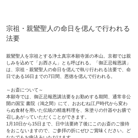
宗祖・親鸞聖人の命日を偲んで行われる
法要
親鸞聖人を宗祖とする浄土真宗本願寺派の本山。京都では親
しみを込めて「お西さん」とも呼ばれる。「御正忌報恩講」
は、宗祖・親鸞聖人の命日を偲んで執り行われる法要で、命
日である16日までの7日間、恩徳を偲んで行われる。
～お斎について～
本願寺では、御正忌報恩講法要をお勤めする期間、通常非公
開の国宝 書院（鴻之間）にて、おおむね江戸時代から変わ
らぬ食材を用いた伝統の精進料理を、朱塗りの什器やお膳で
召しあがっていただくことができます。
1月10日から15日まで、日中法要終了後にこのお斎のご接待
をおこないますので、ご参拝の折にぜひご賞味ください。ど
なたでもお申込みいただけます。