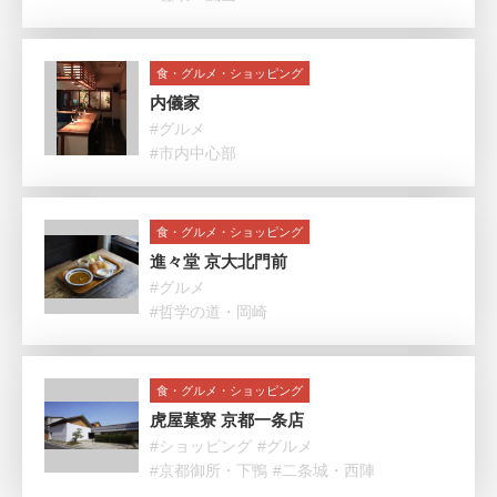
食・グルメ・ショッピング
内儀家
#グルメ
#市内中心部
食・グルメ・ショッピング
進々堂 京大北門前
#グルメ
#哲学の道・岡崎
食・グルメ・ショッピング
虎屋菓寮 京都一条店
#ショッピング
#グルメ
#京都御所・下鴨
#二条城・西陣