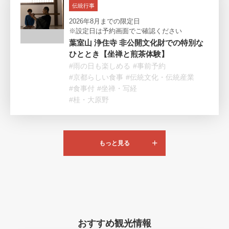
伝統行事
2026年8月までの限定日
※設定日は予約画面でご確認ください
葉室山 浄住寺 非公開文化財での特別な
ひととき【坐禅と煎茶体験】
#雨の日も楽しめる
#事前予約
#京都らしい食事
#伝統文化・伝統産業
#食事付
#坐禅・写経
#桂・大原野
もっと見る
おすすめ観光情報