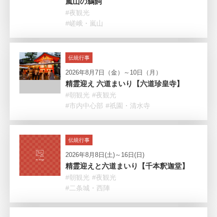
嵐山の鵜飼
#夜観光
#嵯峨・嵐山
伝統行事
2026年8月7日（金）～10日（月）
精霊迎え 六道まいり【六道珍皇寺】
#朝観光
#夜観光
#市内中心部
#祇園・清水寺
伝統行事
2026年8月8日(土)～16日(日)
精霊迎えと六道まいり【千本釈迦堂】
#朝観光
#夜観光
#二条城・西陣