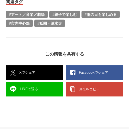
関連タグ
#アート／音楽／劇場
#親子で楽しむ
#雨の日も楽しめる
#市内中心部
#祇園・清水寺
この情報を共有する
Xでシェア
Facebookでシェア
LINEで送る
URLをコピー