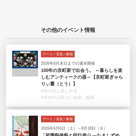
その他のイベント情報
アート／音楽／劇場
2026年8月末日までの週末開催
100年の京町家で出会う。 ～暮らしを楽
しむアンティークの器～【京町家ぎゃら
りぃ董（とう）】
#雨の日も楽しめる
#市内中心部
#二条城・西陣
アート／音楽／劇場
2026年6月6日（土）～8月18日（火）
「祇園祭後祭と役行者山 ―たましずめ