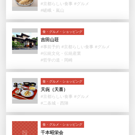
#京都らしい食事
#グルメ
#嵯峨・嵐山
食・グルメ・ショッピング
吉田山荘
#事前予約
#京都らしい食事
#グルメ
#伝統文化・伝統産業
#哲学の道・岡崎
食・グルメ・ショッピング
天㐂（天喜）
#京都らしい食事
#グルメ
#二条城・西陣
食・グルメ・ショッピング
千本昭栄会