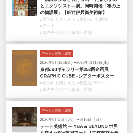
とエクソシスト―展」同時開催「布の上
の物語展」【細辻伊兵衛美術館】
#雨の日も楽しめる
#夜観光
#祇園祭
#アート
#市内中心部
#二条城・西陣
アート／音楽／劇場
2026年6月12日(金)〜2026年8月19日(水)
京都dddギャラリー第252回企画展
GRAPHIC CUBE –シアターポスター
#雨の日も楽しめる
#夜観光
#アート
#市内中心部
#二条城・西陣
アート／音楽／劇場
2026年6月3日（水）〜9月6日（日）
テート美術館 ― YBA & BEYOND 世界
を変えた90s英国アート【京都市京セラ