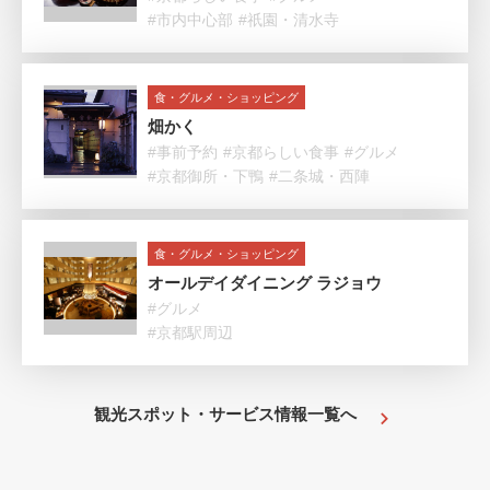
#市内中心部
#祇園・清水寺
食・グルメ・ショッピング
畑かく
#事前予約
#京都らしい食事
#グルメ
#京都御所・下鴨
#二条城・西陣
食・グルメ・ショッピング
オールデイダイニング ラジョウ
#グルメ
#京都駅周辺
観光スポット・サービス情報一覧へ