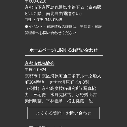
〒600-8216
京都市下京区烏丸通塩小路下る（京都駅
ビル２階、南北自由通路沿い）
TEL：075-343-0548
※イベント・施設情報の詳細は、主催者・施設
管理者へお問い合わせください。
ホームページに関するお問い合わせ
京都市観光協会
〒604-0924
京都市中京区河原町通二条下ル一之船入
町384番地 ヤサカ河原町ビル8階
（公財）京都高度技術研究所 / 写真協
力：三宅徹、水野克比古、水野秀比古、
柴田明蘭、平林義章、横山健蔵 他
よくある質問・お問い合わせ