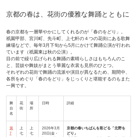
京都の春は、花街の優雅な舞踊とともに
春の京都を一層華やかにしてくれるのが「春のをどり」。
祇園甲部、宮川町、先斗町、上七軒の４つの花街にある歌舞
練場などで、毎年3月下旬から5月にかけて舞踊公演が行われ
ています（祇園東は秋の公演）。
目の前で繰り広げられる舞踊の素晴らしさはもちろんのこ
と、芸妓や舞妓がまとう華麗な衣裳も見所のひとつ。
それぞれの花街で舞踊の流派や演目が異なるため、期間中、
各所をめぐり「春のをどり」をじっくりと堪能するのもまた
一興です。
舞
花
場
日時
詳細
台
街
所
名
第
上
上
2026年3月
京都の春いちばんを彩どる「北野を
7
七
七
20日(金・
どり」