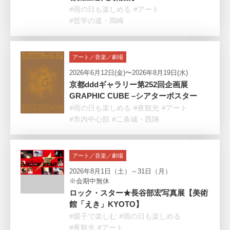
#雨の日も楽しめる
#アート
#哲学の道・岡崎
アート／音楽／劇場
2026年6月12日(金)〜2026年8月19日(水)
京都dddギャラリー第252回企画展
GRAPHIC CUBE –シアターポスター
#雨の日も楽しめる
#夜観光
#アート
#市内中心部
#二条城・西陣
アート／音楽／劇場
2026年8月1日（土）～31日（月）
※会期中無休
ロック・スター★長谷部宏写真展【美術
館「えき」KYOTO】
#親子で楽しむ
#雨の日も楽しめる
#夜観光
#アート