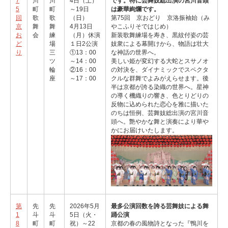
7
川
川
4日（土）
です。特に芸舞妓総出演の宮川音頭
5
町
町
～19日
は豪華絢爛です。
回
歌
歌
（日）
第75回 京おどり 京洛振袖始（み
京
舞
舞
4月13日
やこふりそではじめ）
お
会
練
（月）休演
新装歌舞練場を寿き、黒紋付姿の芸
ど
場
１日2公演
妓衆による幕開けから、物語は壮大
り
三
①13：00
な神話の世界へ。
ツ
～14：00
美しい姫が変幻する大蛇とスサノオ
輪
②16：00
の対決を、ダイナミックでスペクタ
座
～17：00
クルな群舞でよみがえらせます。後
半は京都が誇る染織の世界へ。星神
の導く機織りの響き、色とりどりの
反物に込められた恋心を雅に描いた
のちは恒例、芸舞妓総出演の宮川音
頭へ。艶やかな舞と演奏により華や
かにお届けいたします。
第
先
先
2026年5月
最多公演回数を誇る芸舞妓による舞
1
斗
斗
5日（火・
踊公演
8
町
町
祝）～22
京都の春の風物詩となった『鴨川を