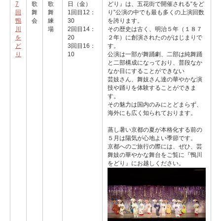
7
歌
歌
日（金）
どり』は、五花街で開催される“をど
回
舞
舞
1回目12：
り”公演の中でも最も多くの上演回数
鴨
会
練
30
を誇ります。
川
場
2回目14：
その歴史は古く、明治５年（１８７
を
20
２年）に創演されたのがはじまりで
ど
3回目16：
す。
り
10
公演は一部が舞踊劇、二部は純舞踊
と二部構成になっており、普段なか
なか目にすることができない
芸妓さん、舞妓さん達の華やかな演
技や踊りを体験することができま
す。
その魅力は国内のみにとどまらず、
海外にも広く知られております。
蒸し暑い京都の夏が本格化する前の
５月は陽気が心地よい季節です。
京都へのご旅行の際には、ぜひ、芸
舞妓の華やかな舞台をご覧に『鴨川
をどり』にお越しください。