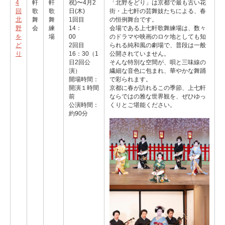
4
軒
軒
祝)〜4月2
「北野をどり」は京都で最も古い花
回
歌
歌
日(木)
街・上七軒の芸舞妓たちによる、春
北
舞
舞
1回目
の恒例舞台です。
野
会
練
14：
会場である上七軒歌舞練場は、数々
を
場
00
のドラマや映画のロケ地としても知
ど
2回目
られる純和風の劇場で、普段は一般
り
16：30（1
公開されていません。
日2回公
そんな特別な空間が、唄と三味線の
演）
繊細な音色に包まれ、華やかな舞踊
開場時間：
で彩られます。
開演１時間
京都に春が訪れるこの季節、上七軒
前
ならではの雅な世界観を、ぜひゆっ
公演時間：
くりとご堪能ください。
約90分