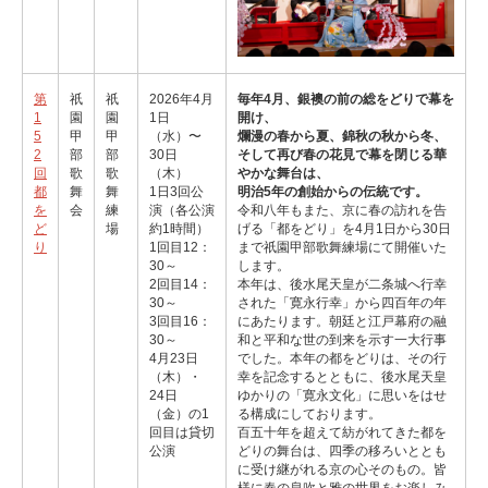
第
祇
祇
2026年4月
毎年4月、銀襖の前の総をどりで幕を
1
園
園
1日
開け、
5
甲
甲
（水）〜
爛漫の春から夏、錦秋の秋から冬、
2
部
部
30日
そして再び春の花見で幕を閉じる華
回
歌
歌
（木）
やかな舞台は、
都
舞
舞
1日3回公
明治5年の創始からの伝統です。
を
会
練
演（各公演
令和八年もまた、京に春の訪れを告
ど
場
約1時間）
げる「都をどり」を4月1日から30日
り
1回目12：
まで祇園甲部歌舞練場にて開催いた
30～
します。
2回目14：
本年は、後水尾天皇が二条城へ行幸
30～
された「寛永行幸」から四百年の年
3回目16：
にあたります。朝廷と江戸幕府の融
30～
和と平和な世の到来を示す一大行事
4月23日
でした。本年の都をどりは、その行
（木）・
幸を記念するとともに、後水尾天皇
24日
ゆかりの「寛永文化」に思いをはせ
（金）の1
る構成にしております。
回目は貸切
百五十年を超えて紡がれてきた都を
公演
どりの舞台は、四季の移ろいととも
に受け継がれる京の心そのもの。皆