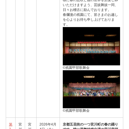
様に春の息吹と雅の世界をお楽しみ
いただけますよう、芸妓舞妓一同、
日々お稽古に励んでおります。
春爛漫の祇園にて、皆さまのお越し
を心よりお待ち申し上げておりま
す。
©祇園甲部歌舞会
©祇園甲部歌舞会
第
宮
宮
2026年4月
京都五花街の一つ宮川町の春の踊り