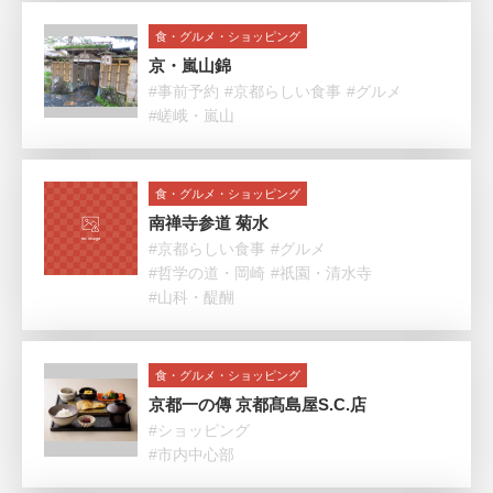
食・グルメ・ショッピング
京・嵐山錦
#事前予約
#京都らしい食事
#グルメ
#嵯峨・嵐山
食・グルメ・ショッピング
南禅寺参道 菊水
#京都らしい食事
#グルメ
#哲学の道・岡崎
#祇園・清水寺
#山科・醍醐
食・グルメ・ショッピング
京都一の傳 京都髙島屋S.C.店
#ショッピング
#市内中心部