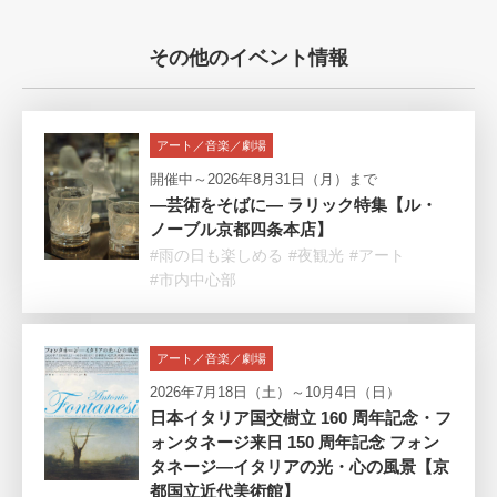
その他のイベント情報
アート／音楽／劇場
開催中～2026年8月31日（月）まで
―芸術をそばに― ラリック特集【ル・
ノーブル京都四条本店】
#雨の日も楽しめる
#夜観光
#アート
#市内中心部
アート／音楽／劇場
2026年7月18日（土）～10月4日（日）
日本イタリア国交樹立 160 周年記念・フ
ォンタネージ来日 150 周年記念 フォン
タネージ—イタリアの光・心の風景【京
都国立近代美術館】