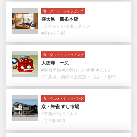
食・グルメ・ショッピング
権太呂 四条本店
#京都らしい食事
#グルメ
#市内中心部
食・グルメ・ショッピング
大徳寺 一久
#事前予約
#京都らしい食事
#グルメ
#二条城・西陣
#上賀茂・北山・大徳寺
食・グルメ・ショッピング
京・朱雀 すし市場
#事前予約
#グルメ
#京都駅周辺