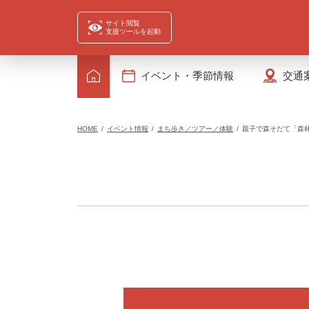
サイト閲覧
支援ツールを起動
イベント・季節情報
交通
HOME
イベント情報
まち歩き／ツアー／体験
親子で森そだて「森