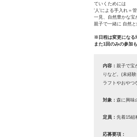
ていくためには
'人'による手入れ＝
一見、自然豊かな宝
親子で一緒に 自然
※日程は変更になる
また1回のみの参加
内容：
親子で宝
りなど。(未経
ラフトやおやつ
対象：
森に興味
定員：
先着15組
応募要項：