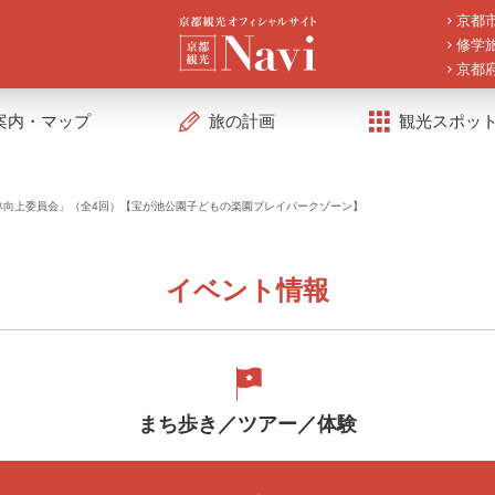
京都
修学
京都
案内・マップ
旅の計画
観光スポッ
林向上委員会」（全4回）【宝が池公園子どもの楽園プレイパークゾーン】
イベント情報
まち歩き／ツアー／体験