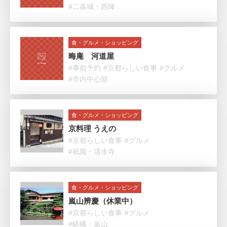
#二条城・西陣
食・グルメ・ショッピング
晦庵 河道屋
#事前予約
#京都らしい食事
#グルメ
#市内中心部
食・グルメ・ショッピング
京料理 うえの
#京都らしい食事
#グルメ
#祇園・清水寺
食・グルメ・ショッピング
嵐山辨慶（休業中）
#京都らしい食事
#グルメ
#嵯峨・嵐山