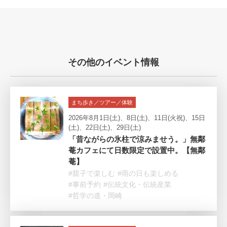
その他のイベント情報
まち歩き／ツアー／体験
2026年8月1日(土)、8日(土)、11日(火祝)、15日
(土)、22日(土)、29日(土)
「昔ながらの氷柱で涼みませう。」無鄰
菴カフェにて日数限定で設置中。【無鄰
菴】
#親子で楽しむ
#雨の日も楽しめる
#事前予約
#伝統文化・伝統産業
#哲学の道・岡崎