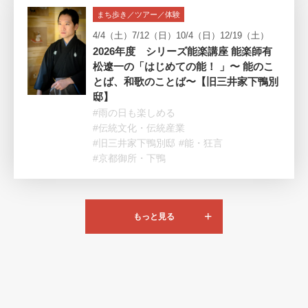
まち歩き／ツアー／体験
4/4（土）7/12（日）10/4（日）12/19（土）
2026年度 シリーズ能楽講座 能楽師有
松遼一の「はじめての能！ 」〜 能のこ
とば、和歌のことば〜【旧三井家下鴨別
邸】
#雨の日も楽しめる
#伝統文化・伝統産業
#旧三井家下鴨別邸
#能・狂言
#京都御所・下鴨
もっと見る