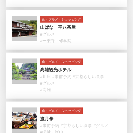
食・グルメ・ショッピング
山ばな 平八茶屋
#グルメ
#一乗寺・修学院
食・グルメ・ショッピング
高雄観光ホテル
#川床
#事前予約
#京都らしい食事
#グルメ
#高雄
食・グルメ・ショッピング
渡月亭
#事前予約
#京都らしい食事
#グルメ
#嵯峨・嵐山