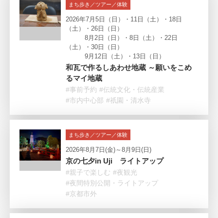
まち歩き／ツアー／体験
2026年7月5日（日）・11日（土）・18日
（土）・26日（日）
8月2日（日）・8日（土）・22日
（土）・30日（日）
9月12日（土）・13日（日）
和瓦で作るしあわせ地蔵 ～願いをこめ
るマイ地蔵
#事前予約
#伝統文化・伝統産業
#市内中心部
#祇園・清水寺
まち歩き／ツアー／体験
2026年8月7日(金)～8月9日(日)
京の七夕in Uji ライトアップ
#親子で楽しむ
#夜観光
#夜間特別公開・ライトアップ
#京都市外