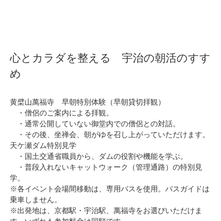
心とカラダを整える 宇治の朝活のすす
め
黄檗山萬福寺 早朝特別体験（早朝貸切拝観）
・僧侶のご案内による拝観。
・通常公開していない御堂内での僧侶との対話。
・その後、坐禅会、朝がゆを召し上がっていただけます。
天ケ瀬ダム特別見学
・国土交通省職員から、ダムの役割や機能を学ぶ。
・普段入れないキャットウォーク（管理通路）の特別見
学。
※各イベント会場間移動は、専用バスを使用。バスガイドは
乗車しません。
※出発地は、京都駅・宇治駅、萬福寺をお選びいただけま