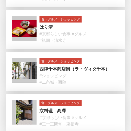
食・グルメ・ショッピング
はり清
#京都らしい食事
#グルメ
#祇園・清水寺
食・グルメ・ショッピング
西陣千本商店街（ラ・ヴィタ千本）
#ショッピング
#二条城・西陣
食・グルメ・ショッピング
京料理 髙澤
#京都らしい食事
#グルメ
#三十三間堂・東福寺