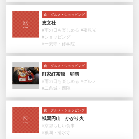
食・グルメ・ショッピング
恵文社
#雨の日も楽しめる
#夜観光
#ショッピング
#一乗寺・修学院
食・グルメ・ショッピング
町家紅茶館 卯晴
#雨の日も楽しめる
#グルメ
#二条城・西陣
食・グルメ・ショッピング
祇園円山 かがり火
#京都らしい食事
#祇園・清水寺