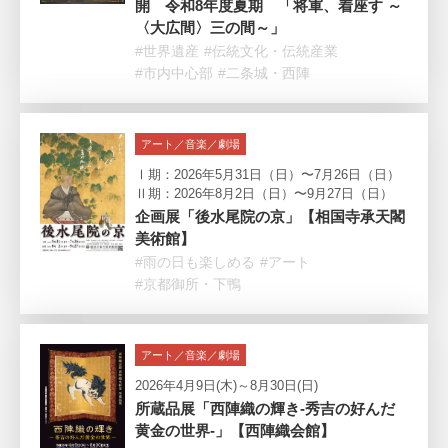
開 令和8年度夏期 「将軍、着座す ～
〈大広間〉三の間～」
#世界遺産
#伝統文化・伝統産業
#市内中心部
#二条城・西陣
アート／音楽／劇場
Ⅰ期：2026年5月31日（日）〜7月26日（日）
Ⅱ期：2026年8月2日（日）〜9月27日（日）
企画展「後水尾院の京」【相国寺承天閣
美術館】
#雨の日も楽しめる
#アート
#京都御所・下鴨
アート／音楽／劇場
2026年4月9日(木)～8月30日(日)
所蔵品展「西陣織の輝き-秀吉の好んだ
黄金の世界-」【西陣織会館】