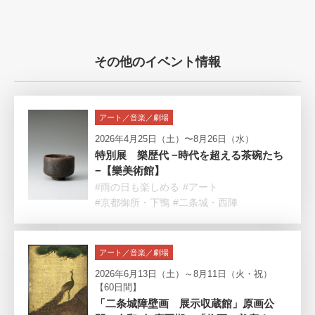
その他のイベント情報
アート／音楽／劇場
2026年4月25日（土）〜8月26日（水）
特別展 樂歴代 −時代を超える茶碗たち
−【樂美術館】
#雨の日も楽しめる
#アート
#京都御所・下鴨
#二条城・西陣
アート／音楽／劇場
2026年6月13日（土）～8月11日（火・祝）
【60日間】
「二条城障壁画 展示収蔵館」原画公