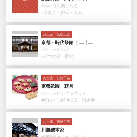
#雨の日も楽しめる
#金閣寺・御室・太秦
お土産・伝統工芸
京都・時代祭館 十二十二
#ショッピング
#哲学の道・岡崎
お土産・伝統工芸
京都祇園 萩月
#ショッピング
#グルメ
#市内中心部
#祇園・清水寺
お土産・伝統工芸
川勝總本家