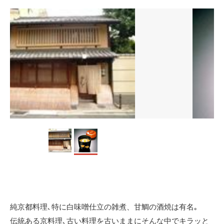
純京都料理､特に白味噌仕立の雑煮、甘鯛の酒焼は有名｡
伝統ある京料理､古い料理を古いままにそんな中でキラッと