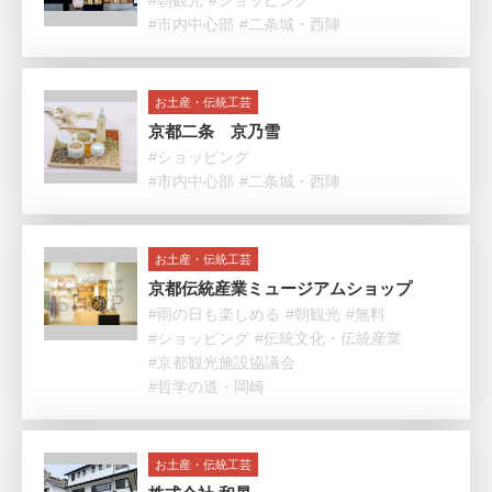
#朝観光
#ショッピング
#市内中心部
#二条城・西陣
お土産・伝統工芸
京都二条 京乃雪
#ショッピング
#市内中心部
#二条城・西陣
お土産・伝統工芸
京都伝統産業ミュージアムショップ
#雨の日も楽しめる
#朝観光
#無料
#ショッピング
#伝統文化・伝統産業
#京都観光施設協議会
#哲学の道・岡崎
お土産・伝統工芸