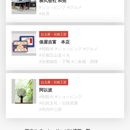
株式会社 和晃
#ショッピング
#グルメ
#伏見
お土産・伝統工芸
俵屋吉富 本店
#朝観光
#ショッピング
#グルメ
#京都五山送り火
#京都御所・下鴨
#二条城・西陣
お土産・伝統工芸
阿以波
#朝観光
#ショッピング
#伝統文化・伝統産業
#市内中心部