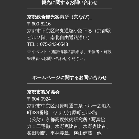
観光に関するお問い合わせ
京都総合観光案内所（京なび）
〒600-8216
京都市下京区烏丸通塩小路下る（京都駅
ビル２階、南北自由通路沿い）
TEL：075-343-0548
※イベント・施設情報の詳細は、主催者・施設
管理者へお問い合わせください。
ホームページに関するお問い合わせ
京都市観光協会
〒604-0924
京都市中京区河原町通二条下ル一之船入
町384番地 ヤサカ河原町ビル8階
（公財）京都高度技術研究所 / 写真協
力：三宅徹、水野克比古、水野秀比古、
柴田明蘭、平林義章、横山健蔵 他