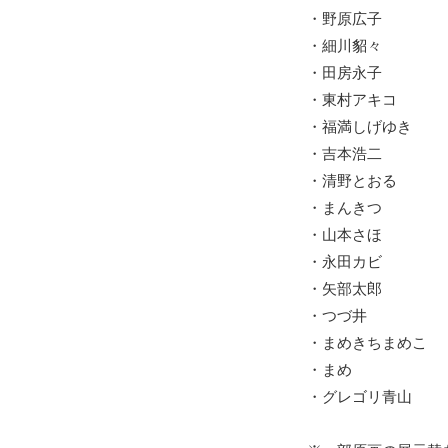
・野原広子
・細川貂々
・田房永子
・東村アキコ
・福満しげゆき
・吉本浩二
・清野とおる
・まんきつ
・山本さほ
・永田カビ
・矢部太郎
・つづ井
・まめきちまめこ
・まめ
・グレゴリ青山