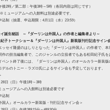
午後2時／第二部：午後3時～5時（各回内容は同じです）
円 ※ミュージアムへの入館料は別途必要です。
込制（抽選、申込期限：4月1日（水）23:59）
セイ誕生秘話 ～『ダーリンは外国人』の作者と編集者より～
田紀子トークショー＆『ダーリンは外国人』新装版刊行記念サイン
エッセイ隆盛のはしりとなった『ダーリンは外国人』の作者で、本
同作の担当編集者で、このジャンルの立役者でもある松田紀子氏を
イベント終了後には、『ダーリンは外国人』のオールカラー新装版
モデルのトニー・ラズロ氏によるサイン会も予定しております。
＞
月28日（日）午後1時～3時
ミュージアムへの入館料は別途必要です
申込制
外国人』オールカラー新装版・刊行記念サイン会＞
月28日（日）午後3時15分～4時30分