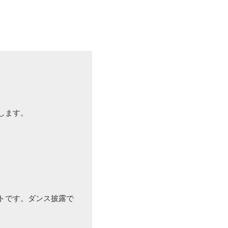
します。
トです。ダンス披露で