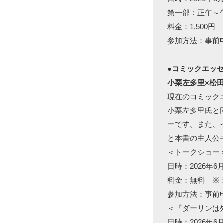
第一部：正午～
料金：1,500
参加方法：事前申
●コミックエッ
小栗左多里×松
現在のコミック
小栗左多里氏と
ーです。また、
と本書の主人公
＜トークショー
日時：2026年6
料金：無料 ※
参加方法：事前
＜『ダーリンは
日時：2026年6