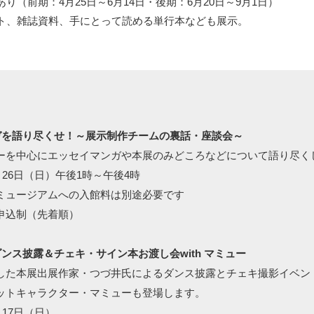
り（前期：4月25日～6月14日・後期：6月20日～9月1日）
ト、雑誌資料、手にとって読める単行本なども展示。
ガを語り尽くせ！～展示制作チームの裏話・座談会～
ーを中心にエッセイマンガや本展のみどころなどについて語り尽く
4月26日（日）午後1時～午後4時
ミュージアムへの入館料は別途必要です
申込制（先着順）
ンス披露＆チェキ・サイン本お渡し会with マミュー
した本展出展作家・つづ井氏によるダンス披露とチェキ撮影イベン
ットキャラクター・マミューも登場します。
月17日（日）