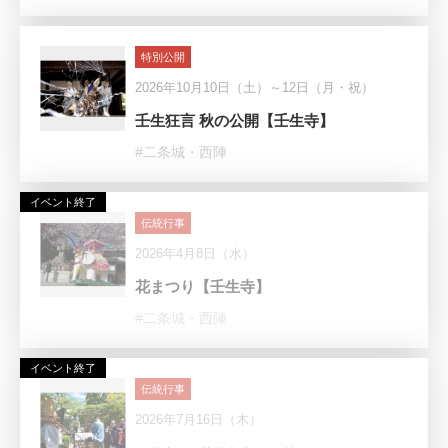
特別公開
2026年10月10日（土）～12日（月・祝）
壬生狂言 秋の公開【壬生寺】
#二条城・西陣
イベント終了
伝統行事
2026年4月8日（水）
花まつり【壬生寺】
#二条城・西陣
イベント終了
伝統行事
2026年7月16日（木）