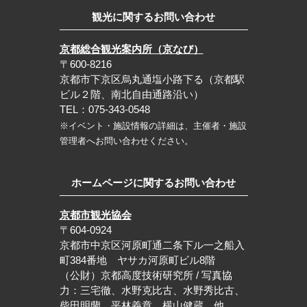
観光に関するお問い合わせ
京都総合観光案内所（京なび）
〒600-8216
京都市下京区烏丸通塩小路下る（京都駅
ビル２階、南北自由通路沿い）
TEL：075-343-0548
※イベント・施設情報の詳細は、主催者・施設
管理者へお問い合わせください。
ホームページに関するお問い合わせ
京都市観光協会
〒604-0924
京都市中京区河原町通二条下ル一之船入
町384番地 ヤサカ河原町ビル8階
（公財）京都高度技術研究所 / 写真協
力：三宅徹、水野克比古、水野秀比古、
柴田明蘭、平林義章、横山健蔵 他