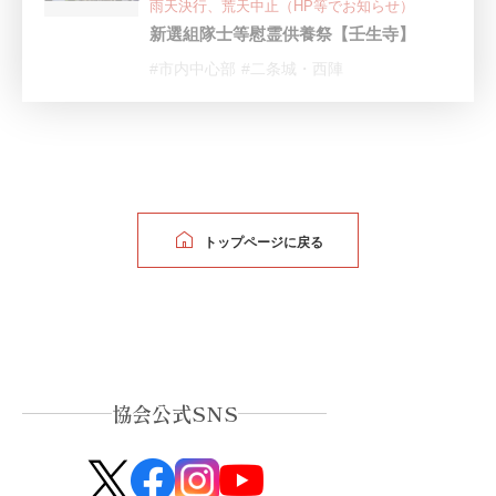
雨天決行、荒天中止（HP等でお知らせ）
新選組隊士等慰霊供養祭【壬生寺】
#市内中心部
#二条城・西陣
トップページに戻る
協会公式SNS