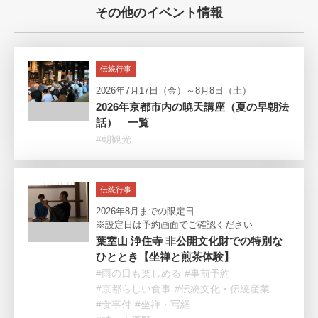
その他のイベント情報
伝統行事
2026年7月17日（金）～8月8日（土）
2026年京都市内の暁天講座（夏の早朝法
話） 一覧
#朝観光
伝統行事
2026年8月までの限定日
※設定日は予約画面でご確認ください
葉室山 浄住寺 非公開文化財での特別な
ひととき【坐禅と煎茶体験】
#雨の日も楽しめる
#事前予約
#京都らしい食事
#伝統文化・伝統産業
#食事付
#坐禅・写経