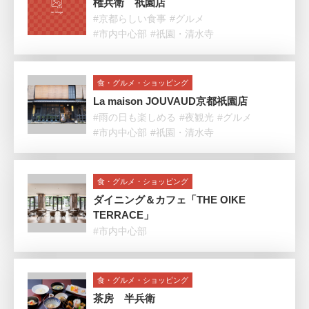
権兵衛 祇園店
#京都らしい食事
#グルメ
#市内中心部
#祇園・清水寺
食・グルメ・ショッピング
La maison JOUVAUD京都祇園店
#雨の日も楽しめる
#夜観光
#グルメ
#市内中心部
#祇園・清水寺
食・グルメ・ショッピング
ダイニング＆カフェ「THE OIKE
TERRACE」
#市内中心部
食・グルメ・ショッピング
茶房 半兵衛