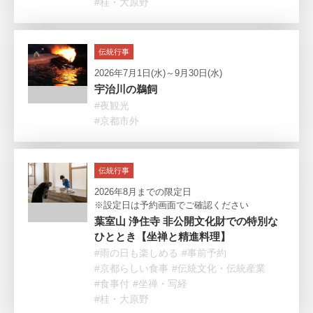
#桂・大原野
伝統行事
2026年7月1日(水)～9月30日(水)
宇治川の鵜飼
#夜観光
#京都市外
伝統行事
2026年8月までの限定日
※設定日は予約画面でご確認ください
葉室山 浄住寺 非公開文化財での特別な
ひととき【坐禅と精進料理】
#雨の日も楽しめる
#事前予約
#京都らしい食事
#伝統文化・伝統産業
#食事付
#坐禅・写経
#桂・大原野