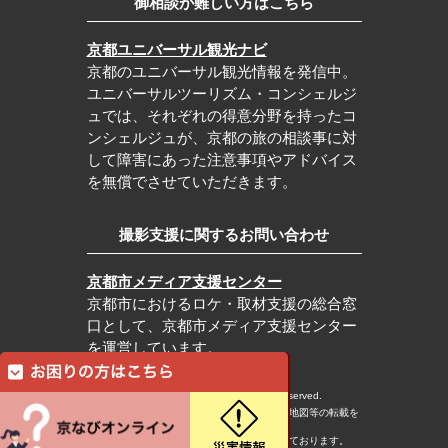
御相談が難しい方はこちら
京都ユニバーサル観光ナビ
京都のユニバーサル観光情報を発信中。
ユニバーサルツーリズム・コンシェルジ
ュでは、それぞれの得意分野を持ったコ
ンシェルジュが、京都の旅の相談事に対
して障害にあった注意事項やアドバイス
を無償でさせていただきます。
撮影支援に関するお問い合わせ
京都市メディア支援センター
京都市におけるロケ・取材支援の総合窓
口として、京都市メディア支援センター
を運営しています。
c Kyoto City Tourism Association All rights reserved.
※本ホームページの内容・写真・イラスト・地図等の転載を
固くお断りします。
※本ホームページの運営は宿泊税を活用しております。