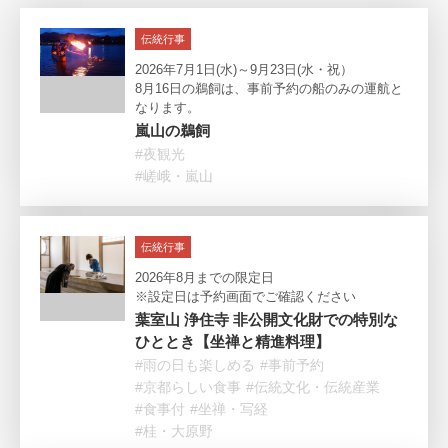
伝統行事
2026年7月1日(水)～9月23日(水・祝）
8月16日の鵜飼は、事前予約の船のみの運航と
なります。
嵐山の鵜飼
#夜観光
#嵯峨・嵐山
伝統行事
2026年8月までの限定日
※設定日は予約画面でご確認ください
葉室山 浄住寺 非公開文化財での特別な
ひととき【坐禅と精進料理】
#雨の日も楽しめる
#事前予約
#京都らしい食事
#伝統文化・伝統産業
#食事付
#坐禅・写経
#桂・大原野