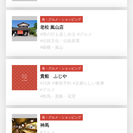
食・グルメ・ショッピング
老松 嵐山店
#雨の日も楽しめる
#グルメ
#伝統文化・伝統産業
#嵯峨・嵐山
食・グルメ・ショッピング
貴船 ふじや
#川床
#事前予約
#京都らしい食事
#グルメ
#鞍馬・貴船・花背
食・グルメ・ショッピング
神馬
#グルメ