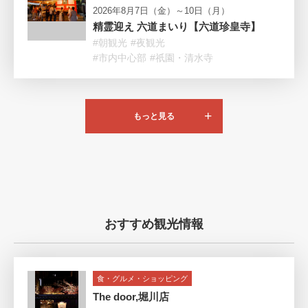
2026年8月7日（金）～10日（月）
精霊迎え 六道まいり【六道珍皇寺】
#朝観光
#夜観光
#市内中心部
#祇園・清水寺
もっと見る
おすすめ観光情報
食・グルメ・ショッピング
The door,堀川店