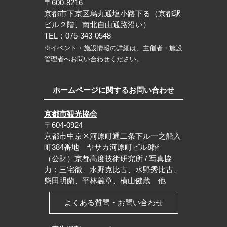
〒600-8216
京都市下京区烏丸通塩小路下る（京都駅
ビル２階、南北自由通路沿い）
TEL：075-343-0548
※イベント・施設情報の詳細は、主催者・施設
管理者へお問い合わせください。
ホームページに関するお問い合わせ
京都市観光協会
〒604-0924
京都市中京区河原町通二条下ル一之船入
町384番地 ヤサカ河原町ビル8階
（公財）京都高度技術研究所 / 写真協
力：三宅徹、水野克比古、水野秀比古、
柴田明蘭、平林義章、横山健蔵 他
よくある質問・お問い合わせ