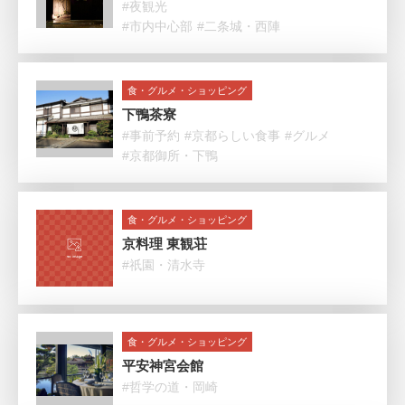
#夜観光
#市内中心部
#二条城・西陣
食・グルメ・ショッピング
下鴨茶寮
#事前予約
#京都らしい食事
#グルメ
#京都御所・下鴨
食・グルメ・ショッピング
京料理 東観荘
#祇園・清水寺
食・グルメ・ショッピング
平安神宮会館
#哲学の道・岡崎