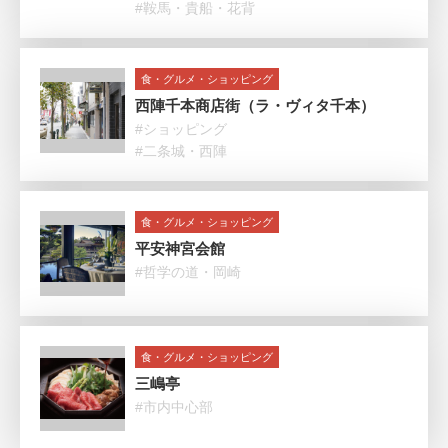
#鞍馬・貴船・花背
食・グルメ・ショッピング
西陣千本商店街（ラ・ヴィタ千本）
#ショッピング
#二条城・西陣
食・グルメ・ショッピング
平安神宮会館
#哲学の道・岡崎
食・グルメ・ショッピング
三嶋亭
#市内中心部