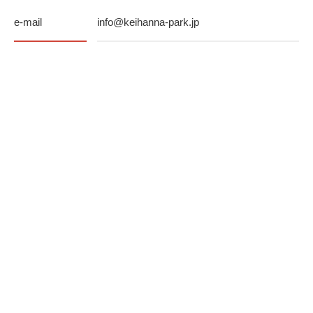
e-mail
info@keihanna-park.jp