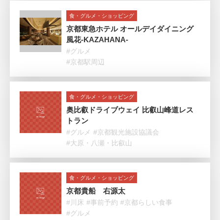
食・グルメ・ショッピング
京都東急ホテル オールデイダイニング
風花‐KAZAHANA-
#グルメ
#京都駅周辺
食・グルメ・ショッピング
奥比叡ドライブウェイ 比叡山峰道レス
トラン
#グルメ
#京都観光施設協議会
#大原・八瀬・比叡山
食・グルメ・ショッピング
京都貴船 右源太
#川床
#事前予約
#京都らしい食事
#グルメ