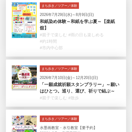
まち歩き／ツアー／体験
2026年7月29日(水)～8月9日(日)
和紙染め体験～和紙を学ぶ夏～【楽紙
舘】
#親子で楽しむ
#雨の日も楽しめる
#約1時間
#市内中心部
まち歩き／ツアー／体験
2026年7月10日(金)～12月20日(日)
「一願成就祈願スタンプラリー」～願い
はひとつ。巡り、運び、祈りで結ぶ～
#親子で楽しむ
#散歩
まち歩き／ツアー／体験
水墨画教室・水引教室【要予約】