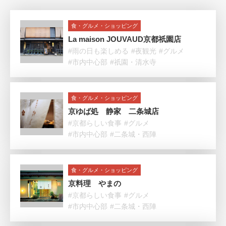
食・グルメ・ショッピング
La maison JOUVAUD京都祇園店
#雨の日も楽しめる
#夜観光
#グルメ
#市内中心部
#祇園・清水寺
食・グルメ・ショッピング
京ゆば処 静家 二条城店
#京都らしい食事
#グルメ
#市内中心部
#二条城・西陣
食・グルメ・ショッピング
京料理 やまの
#京都らしい食事
#グルメ
#市内中心部
#二条城・西陣