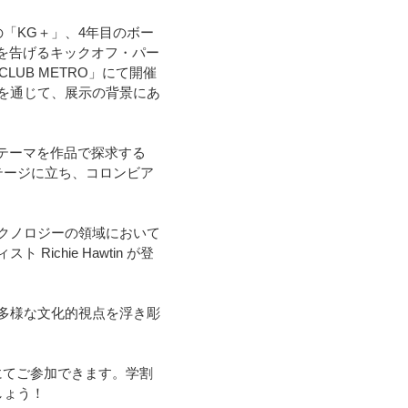
トの「KG＋」、4年目のボー
幕を告げるキックオフ・パー
UB METRO」にて開催
を通じて、展示の背景にあ
たテーマを作品で探求する
もステージに立ち、コロンビア
クノロジーの領域において
chie Hawtin が登
多様な文化的視点を浮き彫
。
円にてご参加できます。学割
しょう！