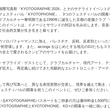
国際写真祭「KYOTOGRAPHIE 2026」とそのサテライトイベン
ェスティバル「KYOTOPHONIE」、3つのフェスティバルの開
ブカルチャー黎明期である1990年に誕生した京都の老舗クラブ「CL
このイベントは、イメージとサウンドの対話を生み出します。音楽
て社会的文脈が生き生きと蘇ります。
ki のソロパフォーマンスに加え、パレスチナ、反戦、反差別といっ
京都で初登場します。また、aiconga をはじめとする地元のDJたち
カ全土で愛されるクンビアのサウンドをお届けします。
・サプライズ・ゲストとして、クラブカルチャー、現代アート、テ
拡大し、再定義し続けてきた先駆的なエレクトロニック・アーティスト Ri
して再び写真へと、異なる表現形態が交差し、境界を越えて動き、
フェスティバルの開幕を祝うこのイベントに、ぜひご参加ください
るKYOTOGRAPHIEパスポートをご持参の方は優待料金1,500
OTOGRAPHIEとKYOTOPHONIE、KG+の開幕を一緒に祝いま