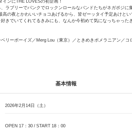
インにTHE LOVESの初企画！
愛する、ラブリーでパンクでロックンロールなバンドたちがネガポジに
最高の夜とかわいいチョコあげるから、皆ゼーッタイ予定あけとい
ESを好きでいてくれてるきみにも、なんか今初めて気になっちゃった
ブルーベリーボーイズ／Merg Lou（東京）／ときめきポメラニアン／
基本情報
2026年2月14日（土）
OPEN 17：30 / START 18：00