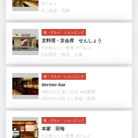
#グルメ
#二条城・西陣
食・グルメ・ショッピング
京料理・京会席 せんしょう
#京都らしい食事
#グルメ
#金閣寺・御室・太秦
食・グルメ・ショッピング
dernier-bar
#雨の日も楽しめる
#祇園祭
#市内中心部
#二条城・西陣
食・グルメ・ショッピング
本家 田毎
#京都らしい食事
#グルメ