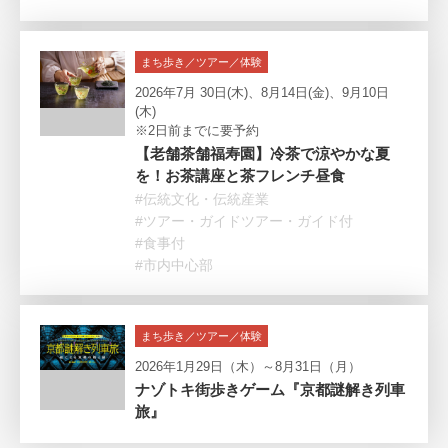
まち歩き／ツアー／体験
2026年7月 30日(木)、8月14日(金)、9月10日
(木)
※2日前までに要予約
【老舗茶舗福寿園】冷茶で涼やかな夏
を！お茶講座と茶フレンチ昼食
#伝統文化・伝統産業
#ツアー・ガイドツアー・ガイド付
#食事付
#市内中心部
まち歩き／ツアー／体験
2026年1月29日（木）～8月31日（月）
ナゾトキ街歩きゲーム『京都謎解き列車
旅』