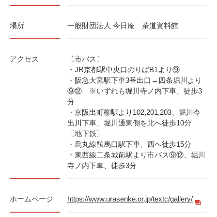
場所
一般財団法人 今日庵 茶道資料館
アクセス
〔市バス〕
・JR京都駅中央口のりばB1より⑨
・阪急大宮駅下車3番出口→四条堀川より
⑨⑫ ※いずれも堀川寺ノ内下車、徒歩3
分
・京阪出町柳駅より102,201,203、堀川今
出川下車、堀川通東側を北へ徒歩10分
〔地下鉄〕
・烏丸線鞍馬口駅下車、西へ徒歩15分
・東西線二条城前駅より市バス⑨⑫、堀川
寺ノ内下車、徒歩3分
ホームページ
https://www.urasenke.or.jp/textc/gallery/