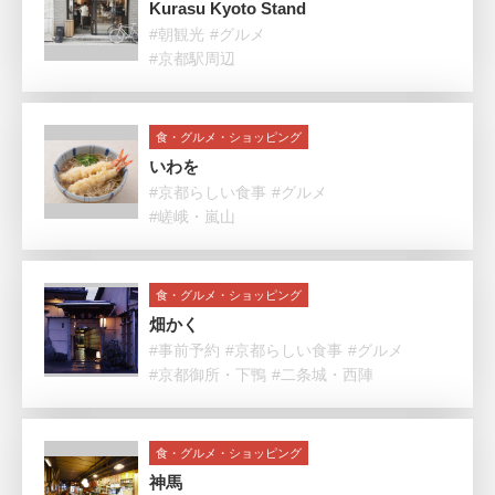
Kurasu Kyoto Stand
#朝観光
#グルメ
#京都駅周辺
食・グルメ・ショッピング
いわを
#京都らしい食事
#グルメ
#嵯峨・嵐山
食・グルメ・ショッピング
畑かく
#事前予約
#京都らしい食事
#グルメ
#京都御所・下鴨
#二条城・西陣
食・グルメ・ショッピング
神馬