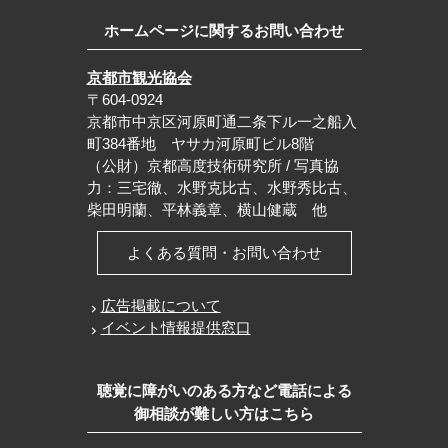
ホームページに関するお問い合わせ
京都市観光協会
〒604-0924
京都市中京区河原町通二条下ル一之船入
町384番地 ヤサカ河原町ビル8階
（公財）京都高度技術研究所 / 写真協
力：三宅徹、水野克比古、水野秀比古、
柴田明蘭、平林義章、横山健蔵 他
よくある質問・お問い合わせ
広告掲載について
イベント情報提供窓口
聴覚に障がいのある方など電話による
御相談が難しい方はこちら