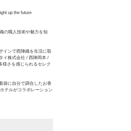
the future
。西陣織の職人技術や魅力を知
ザインで西陣織を生活に取
式会社 / 西陣岡本 /
加。西陣織の多様さを感じられるセレク
着袋に自分で調合したお香
同ホテルがコラボレーション