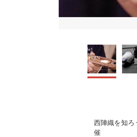
西陣織を知ろう！ホ
催