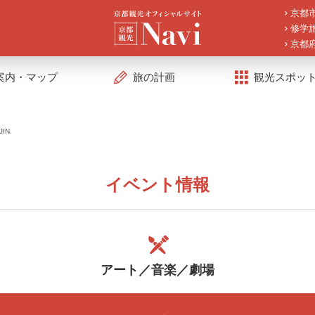
京都
修学
京都
案内・マップ
旅の計画
観光スポッ
JIN.
イベント情報
アート／音楽／劇場