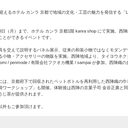
迎えるホテル カンラ 京都で地域の文化・工芸の魅力を発信する「Light up 
。
8日（月）まで、ホテル カンラ 京都1階 kanra shop にて実施
ことができるイベントです。
具を交えて説明するパネル展示、従来の和装小物ではなくモダンデ
小物・アクセサリーの物販を実施。西陣地域より、タイヨウネクタイ株
 / gonomi / penmode / 有限会社フクオカ機業 / sampai が参
には、京都府下で回収されたペットボトルを再利用した西陣織の巾
袋ワークショップ」も開催。体験後は西陣の京菓子司 金谷正廣と
うじ茶が提供されます。
以外もご参加頂けます。