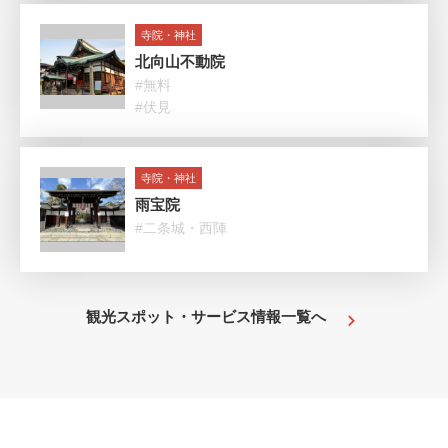
寺院・神社
北向山不動院
#無料
#伏見
寺院・神社
雨宝院
#二条城・西陣
観光スポット・サービス情報一覧へ