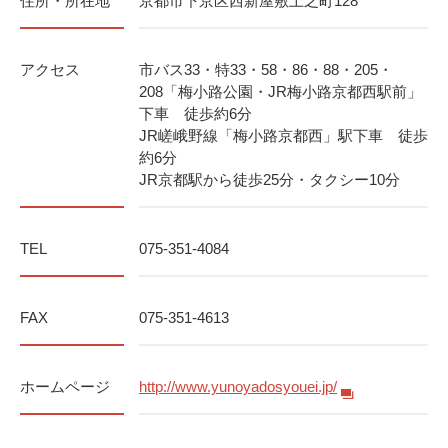
住所・所在地
京都市下京区西新屋敷上之町128
アクセス
市バス33・特33・58・86・88・205・
208「梅小路公園・JR梅小路京都西駅前」
下車 徒歩約6分
JR嵯峨野線「梅小路京都西」駅下車 徒歩
約6分
JR京都駅から徒歩25分・タクシー10分
TEL
075-351-4084
FAX
075-351-4613
ホームページ
http://www.yunoyadosyouei.jp/