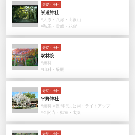
寺院・神社
崇道神社
#大原・八瀬・比叡山
#鞍馬・貴船・花背
寺院・神社
双林院
#無料
#山科・醍醐
寺院・神社
平野神社
#無料
#夜間特別公開・ライトアップ
#金閣寺・御室・太秦
寺院・神社