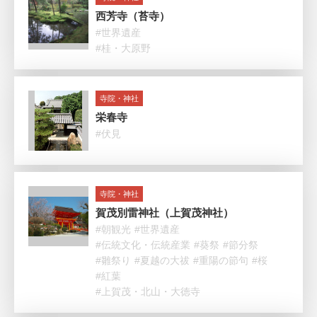
西芳寺（苔寺）
#世界遺産
#桂・大原野
寺院・神社
栄春寺
#伏見
寺院・神社
賀茂別雷神社（上賀茂神社）
#朝観光
#世界遺産
#伝統文化・伝統産業
#葵祭
#節分祭
#雛祭り
#夏越の大祓
#重陽の節句
#桜
#紅葉
#上賀茂・北山・大徳寺