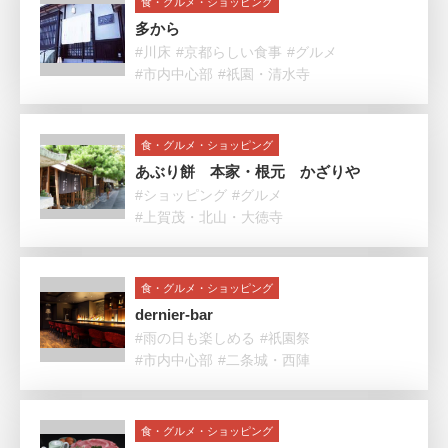
食・グルメ・ショッピング
多から
#川床
#京都らしい食事
#グルメ
#市内中心部
#祇園・清水寺
食・グルメ・ショッピング
あぶり餅 本家・根元 かざりや
#ショッピング
#グルメ
#上賀茂・北山・大徳寺
食・グルメ・ショッピング
dernier-bar
#雨の日も楽しめる
#祇園祭
#市内中心部
#二条城・西陣
食・グルメ・ショッピング