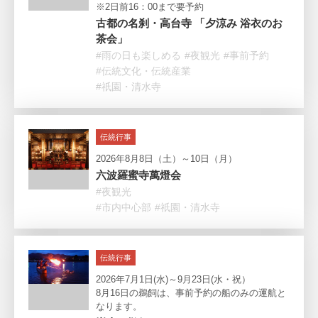
※2日前16：00まで要予約
古都の名刹・高台寺 「夕涼み 浴衣のお
茶会」
#雨の日も楽しめる
#夜観光
#事前予約
#伝統文化・伝統産業
#祇園・清水寺
伝統行事
2026年8月8日（土）～10日（月）
六波羅蜜寺萬燈会
#夜観光
#市内中心部
#祇園・清水寺
伝統行事
2026年7月1日(水)～9月23日(水・祝）
8月16日の鵜飼は、事前予約の船のみの運航と
なります。