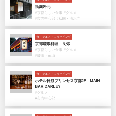
祇園岩元
#京都らしい食事
#グルメ
#市内中心部
#祇園・清水寺
食・グルメ・ショッピング
京都嵯峨料理 良弥
#京都らしい食事
#グルメ
#嵯峨・嵐山
食・グルメ・ショッピング
ホテル日航プリンセス京都2F MAIN
BAR DARLEY
#グルメ
#市内中心部