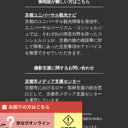
御相談が難しい方はこちら
京都ユニバーサル観光ナビ
京都のユニバーサル観光情報を発信中。
ユニバーサルツーリズム・コンシェルジ
ュでは、それぞれの得意分野を持ったコ
ンシェルジュが、京都の旅の相談事に対
して障害にあった注意事項やアドバイス
を無償でさせていただきます。
撮影支援に関するお問い合わせ
京都市メディア支援センター
京都市におけるロケ・取材支援の総合窓
口として、京都市メディア支援センター
を運営しています。
c Kyoto City Tourism Association All rights reserved.
※本ホームページの内容・写真・イラスト・地図等の転載を
固くお断りします。
※本ホームページの運営は宿泊税を活用しております。