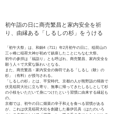
初午詣の日に商売繁昌と家内安全を祈
り、由縁ある「しるしの杉」をうける
「初午大祭」は、和銅4（711）年2月初午の日に、稲荷山の
三ヶ峰に稲荷大神が初めて鎮座したことにちなむ大祭。
初午の参拝は「福詣り」とも呼ばれ、商売繁昌、家内安全を
願う人々で大変な賑わいとなる。
また、商売繁昌・家内安全の御符である「しるし（験）の
杉」（有料）が授与される。
「しるしの杉」とは、平安時代、京都の人が熊野詣の帰路で
伏見稲荷大社に立ち寄り、無事に帰ってきたしるしとして杉
の小枝をいただいて身につけたという習慣に由来する縁起も
の。
京都では、初午の日に畑菜の辛子和えを食べる習慣がある
が、これは伏見稲荷大社を創建した秦伊呂具（はたのいろ