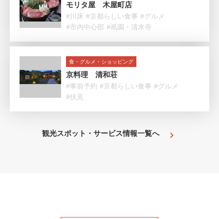
モリタ屋 木屋町店
#川床
#京都らしい食事
#グルメ
#市内中心部
#祇園・清水寺
食・グルメ・ショッピング
京料理 清和荘
#事前予約
#京都らしい食事
#グルメ
#伏見
観光スポット・サービス情報一覧へ