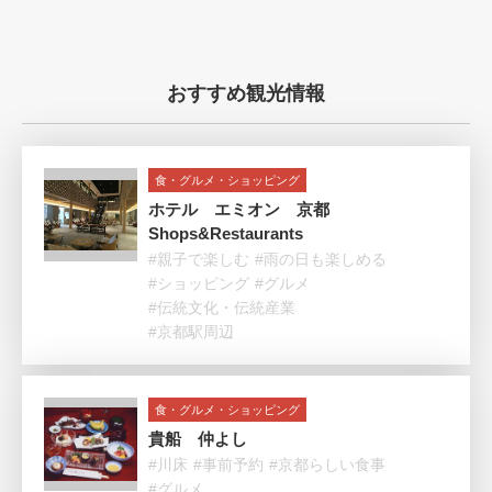
おすすめ観光情報
食・グルメ・ショッピング
ホテル エミオン 京都
Shops&Restaurants
#親子で楽しむ
#雨の日も楽しめる
#ショッピング
#グルメ
#伝統文化・伝統産業
#京都駅周辺
食・グルメ・ショッピング
貴船 仲よし
#川床
#事前予約
#京都らしい食事
#グルメ