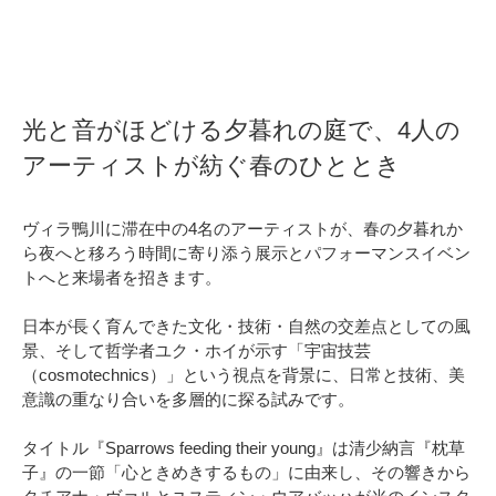
光と音がほどける夕暮れの庭で、4人の
アーティストが紡ぐ春のひととき
ヴィラ鴨川に滞在中の4名のアーティストが、春の夕暮れか
ら夜へと移ろう時間に寄り添う展示とパフォーマンスイベン
トへと来場者を招きます。
日本が長く育んできた文化・技術・自然の交差点としての風
景、そして哲学者ユク・ホイが示す「宇宙技芸
（cosmotechnics）」という視点を背景に、日常と技術、美
意識の重なり合いを多層的に探る試みです。
タイトル『Sparrows feeding their young』は清少納言『枕草
子』の一節「心ときめきするもの」に由来し、その響きから