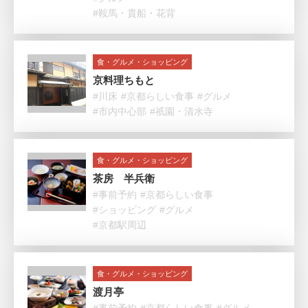
#鞍馬・貴船・花背
食・グルメ・ショッピング
京料理ちもと
#川床
#京都らしい食事
#グルメ
#市内中心部
#祇園・清水寺
食・グルメ・ショッピング
茶房 半兵衛
#事前予約
#京都らしい食事
#ショッピング
#グルメ
#京都駅周辺
食・グルメ・ショッピング
渡月亭