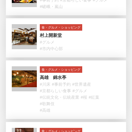
#事前予約
#京都らしい食事
#グルメ
#嵯峨・嵐山
食・グルメ・ショッピング
村上開新堂
#グルメ
#市内中心部
食・グルメ・ショッピング
高雄 錦水亭
#川床
#事前予約
#世界遺産
#京都らしい食事
#グルメ
#伝統文化・伝統産業
#桜
#紅葉
#歌舞伎
#高雄
食・グルメ・ショッピング