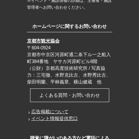
※イベント・施設情報の詳細は、主催者・施設
管理者へお問い合わせください。
ホームページに関するお問い合わせ
京都市観光協会
〒604-0924
京都市中京区河原町通二条下ル一之船入
町384番地 ヤサカ河原町ビル8階
（公財）京都高度技術研究所 / 写真協
力：三宅徹、水野克比古、水野秀比古、
柴田明蘭、平林義章、横山健蔵 他
よくある質問・お問い合わせ
広告掲載について
イベント情報提供窓口
聴覚に障がいのある方など電話による