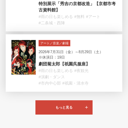
特別展示「秀吉の京都改造」【京都市考
古資料館】
#雨の日も楽しめる
#無料
#アート
#二条城・西陣
アート／音楽／劇場
2026年7月31日（金）～8月29日（土）
※休演日：19日
劇団菊太郎【祇園呉服座】
#雨の日も楽しめる
#夜観光
#演劇・ダンス
#市内中心部
#祇園・清水寺
もっと見る