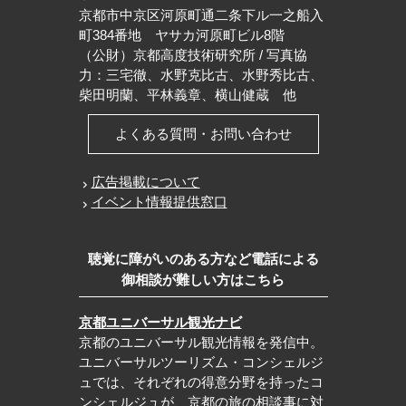
京都市中京区河原町通二条下ル一之船入
町384番地 ヤサカ河原町ビル8階
（公財）京都高度技術研究所 / 写真協
力：三宅徹、水野克比古、水野秀比古、
柴田明蘭、平林義章、横山健蔵 他
よくある質問・お問い合わせ
広告掲載について
イベント情報提供窓口
聴覚に障がいのある方など電話による
御相談が難しい方はこちら
京都ユニバーサル観光ナビ
京都のユニバーサル観光情報を発信中。
ユニバーサルツーリズム・コンシェルジ
ュでは、それぞれの得意分野を持ったコ
ンシェルジュが、京都の旅の相談事に対