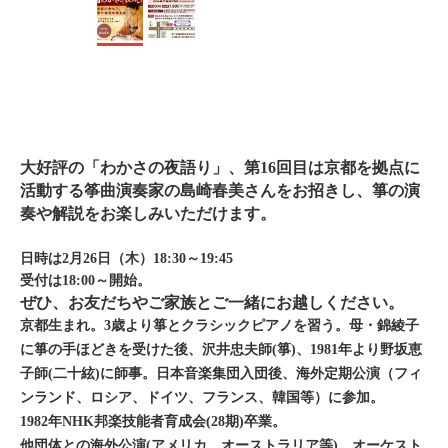
大好評の「わかさの夜語り」、第16回目は京都を拠点に
活動する筝曲演奏家の島崎春美さんをお招きし、箏の演
奏や解説をお楽しみいただけます。
日時は2月26日（木）18:30～19:45
受付は18:00～開始。
ぜひ、お友だちやご家族とご一緒にお越しください。
京都⽣まれ。3歳より箏とクラシックピアノを習う。⺟・錦綾⼦
に箏の⼿ほどきを受けた後、沢井忠夫師(箏)、1981年より野坂恵
⼦師(⼆⼗絃)に師事。⽇本⾳楽集団⼊団後、海外定期公演（フィ
ンランド、ロシア、ドイツ、フランス、韓国等）に参加。
1982年NHK邦楽技能者育成会(28期)卒業。
他団体との海外公演(アメリカ、オーストラリア等)、オーケスト