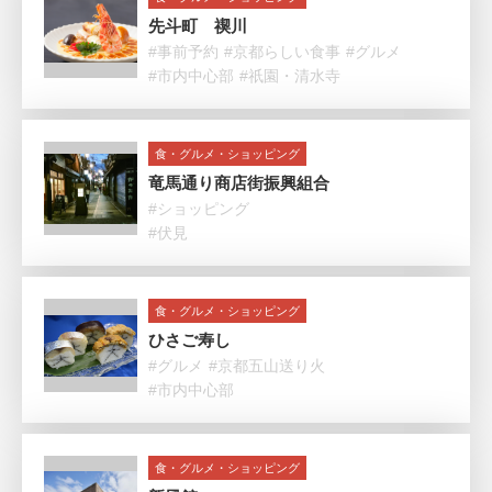
先斗町 禊川
#事前予約
#京都らしい食事
#グルメ
#市内中心部
#祇園・清水寺
食・グルメ・ショッピング
竜馬通り商店街振興組合
#ショッピング
#伏見
食・グルメ・ショッピング
ひさご寿し
#グルメ
#京都五山送り火
#市内中心部
食・グルメ・ショッピング