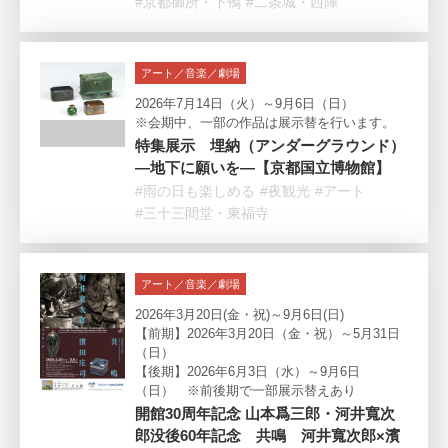
#京都御所・下鴨
#二条城・西陣
アート／音楽／劇場
2026年7月14日（火）～9月6日（日）
※会期中、一部の作品は展示替を行います。
特集展示 埋納（アンダーグラウンド）
―地下に願いを―【京都国立博物館】
#雨の日も楽しめる
#夜観光
#アート
#三十三間堂・東福寺
アート／音楽／劇場
2026年3月20日(金・祝)～9月6日(日)
【前期】2026年3月20日（金・祝）～5月31日
（日）
【後期】2026年6月3日（水）～9月6日
（日） ※前後期で一部展示替えあり
開館30周年記念 山本爲三郎・河井寬次
郎没後60年記念 共鳴 河井寬次郎×濱