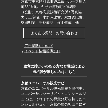
京都市中京区河原町通二条下ル一之船入
町384番地 ヤサカ河原町ビル8階
（公財）京都高度技術研究所 / 写真協
力：三宅徹、水野克比古、水野秀比古、
柴田明蘭、平林義章、横山健蔵 他
よくある質問・お問い合わせ
広告掲載について
イベント情報提供窓口
聴覚に障がいのある方など電話による
御相談が難しい方はこちら
京都ユニバーサル観光ナビ
京都のユニバーサル観光情報を発信中。
ユニバーサルツーリズム・コンシェルジ
ュでは、それぞれの得意分野を持ったコ
ンシェルジュが、京都の旅の相談事に対