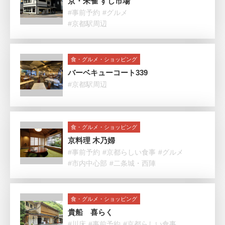
京・朱雀 すし市場
#事前予約
#グルメ
#京都駅周辺
食・グルメ・ショッピング
バーベキューコート339
#京都駅周辺
食・グルメ・ショッピング
京料理 木乃婦
#事前予約
#京都らしい食事
#グルメ
#市内中心部
#二条城・西陣
食・グルメ・ショッピング
貴船 喜らく
#川床
#事前予約
#京都らしい食事