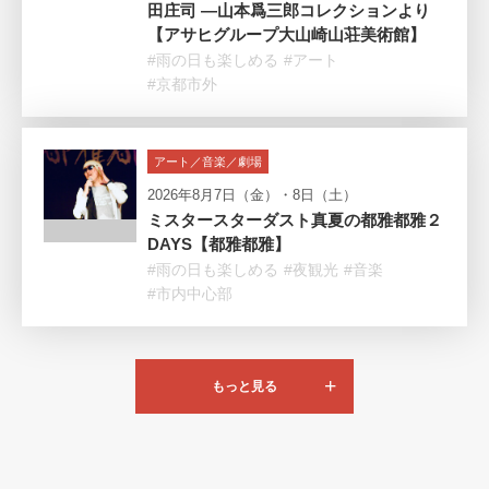
田庄司 ―山本爲三郎コレクションより
【アサヒグループ大山崎山荘美術館】
#雨の日も楽しめる
#アート
#京都市外
アート／音楽／劇場
2026年8月7日（金）・8日（土）
ミスタースターダスト真夏の都雅都雅２
DAYS【都雅都雅】
#雨の日も楽しめる
#夜観光
#音楽
#市内中心部
もっと見る