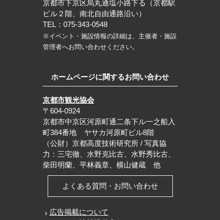
京都市下京区烏丸通塩小路下る（京都駅
ビル２階、南北自由通路沿い）
TEL：075-343-0548
※イベント・施設情報の詳細は、主催者・施設
管理者へお問い合わせください。
ホームページに関するお問い合わせ
京都市観光協会
〒604-0924
京都市中京区河原町通二条下ル一之船入
町384番地 ヤサカ河原町ビル8階
（公財）京都高度技術研究所 / 写真協
力：三宅徹、水野克比古、水野秀比古、
柴田明蘭、平林義章、横山健蔵 他
よくある質問・お問い合わせ
広告掲載について