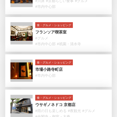
#川床
#京都らしい食事
#グルメ
#市内中心部
食・グルメ・ショッピング
フランソア喫茶室
#グルメ
#市内中心部
#祇園・清水寺
食・グルメ・ショッピング
市場小路寺町店
#市内中心部
食・グルメ・ショッピング
ウサギノネドコ 京都店
#雨の日も楽しめる
#夜観光
#グルメ
#金閣寺・御室・太秦