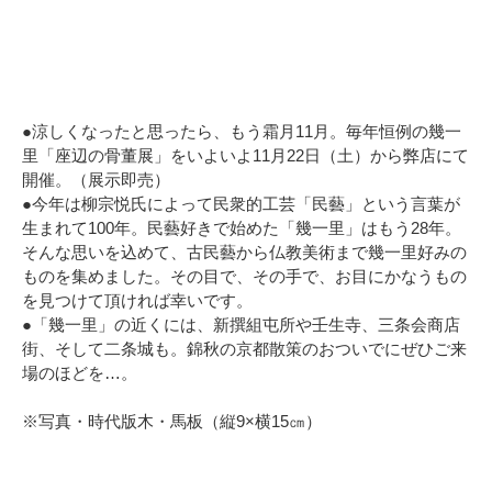
●涼しくなったと思ったら、もう霜月11月。毎年恒例の幾一
里「座辺の骨董展」をいよいよ11月22日（土）から弊店にて
開催。（展示即売）
●今年は柳宗悦氏によって民衆的工芸「民藝」という言葉が
生まれて100年。民藝好きで始めた「幾一里」はもう28年。
そんな思いを込めて、古民藝から仏教美術まで幾一里好みの
ものを集めました。その目で、その手で、お目にかなうもの
を見つけて頂ければ幸いです。
●「幾一里」の近くには、新撰組屯所や壬生寺、三条会商店
街、そして二条城も。錦秋の京都散策のおついでにぜひご来
場のほどを…。
※写真・時代版木・馬板（縦9×横15㎝）