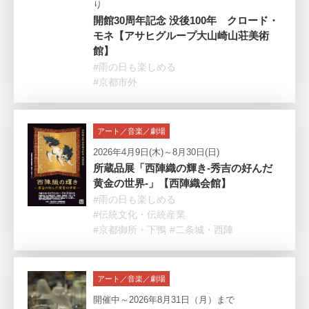
り
開館30周年記念 没後100年 クロード・
モネ【アサヒグループ大山崎山荘美術
館】
#雨の日も楽しめる
#京都市外
アート／音楽／劇場
2026年4月9日(木)～8月30日(日)
所蔵品展「西陣織の輝き-秀吉の好んだ
黄金の世界-」【西陣織会館】
#雨の日も楽しめる
#伝統文化・伝統産業
#京都御所・下鴨
#二条城・西陣
アート／音楽／劇場
開催中～2026年8月31日（月）まで