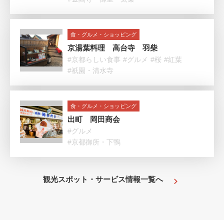
食・グルメ・ショッピング
京湯葉料理 高台寺 羽柴
#京都らしい食事
#グルメ
#桜
#紅葉
#祇園・清水寺
食・グルメ・ショッピング
出町 岡田商会
#グルメ
#京都御所・下鴨
観光スポット・サービス情報一覧へ