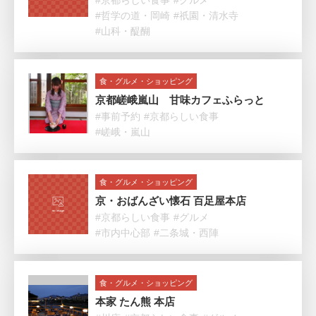
#京都らしい食事
#グルメ
#哲学の道・岡崎
#祇園・清水寺
#山科・醍醐
食・グルメ・ショッピング
京都嵯峨嵐山 甘味カフェふらっと
#事前予約
#京都らしい食事
#嵯峨・嵐山
食・グルメ・ショッピング
京・おばんざい懐石 百足屋本店
#京都らしい食事
#グルメ
#市内中心部
#二条城・西陣
食・グルメ・ショッピング
本家 たん熊 本店