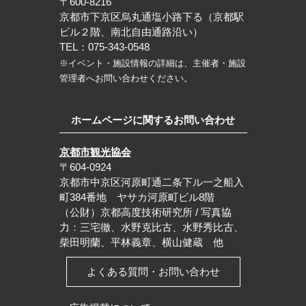
〒600-8216
京都市下京区烏丸通塩小路下る（京都駅
ビル２階、南北自由通路沿い）
TEL：075-343-0548
※イベント・施設情報の詳細は、主催者・施設
管理者へお問い合わせください。
ホームページに関するお問い合わせ
京都市観光協会
〒604-0924
京都市中京区河原町通二条下ル一之船入
町384番地 ヤサカ河原町ビル8階
（公財）京都高度技術研究所 / 写真協
力：三宅徹、水野克比古、水野秀比古、
柴田明蘭、平林義章、横山健蔵 他
よくある質問・お問い合わせ