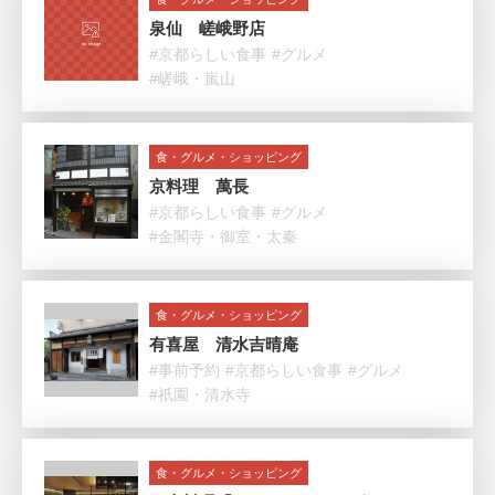
泉仙 嵯峨野店
#京都らしい食事
#グルメ
#嵯峨・嵐山
食・グルメ・ショッピング
京料理 萬長
#京都らしい食事
#グルメ
#金閣寺・御室・太秦
食・グルメ・ショッピング
有喜屋 清水吉晴庵
#事前予約
#京都らしい食事
#グルメ
#祇園・清水寺
食・グルメ・ショッピング