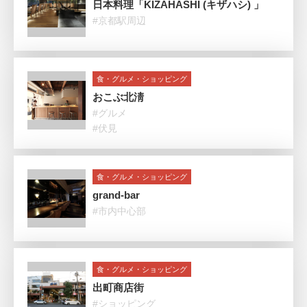
日本料理「KIZAHASHI (キザハシ) 」
#京都駅周辺
食・グルメ・ショッピング
おこぶ北淸
#グルメ
#伏見
食・グルメ・ショッピング
grand-bar
#市内中心部
食・グルメ・ショッピング
出町商店街
#ショッピング