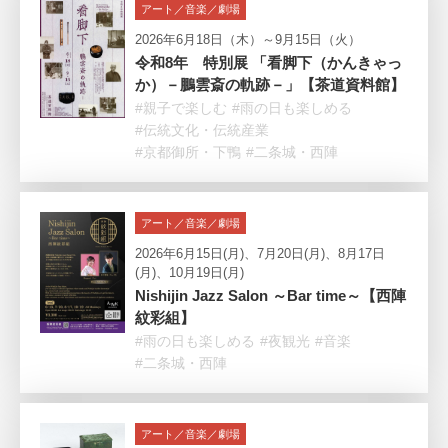
アート／音楽／劇場
2026年6月18日（木）～9月15日（火）
令和8年 特別展 「看脚下（かんきゃっ
か）－鵬雲斎の軌跡－」【茶道資料館】
#親子で楽しむ
#雨の日も楽しめる
#伝統文化・伝統産業
#京都御所・下鴨
#二条城・西陣
アート／音楽／劇場
2026年6月15日(月)、7月20日(月)、8月17日
(月)、10月19日(月)
Nishijin Jazz Salon ～Bar time～【西陣
紋彩組】
#雨の日も楽しめる
#夜観光
#音楽
#二条城・西陣
アート／音楽／劇場