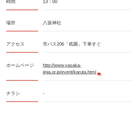
時間
13：00
場所
八坂神社
アクセス
市バス206「祇園」下車すぐ
ホームページ
http://www.yasaka-
jinja.or.jp/event/karuta.html
チラシ
-