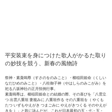
平安装束を身につけた歌人がかるた取り
の妙技を競う、新春の風物詩
祭神・素戔嗚尊（すさのをのみこと）・櫛稲田姫命（くしい
なだひめのみこと）・八柱御子神（やはしらのみこがみ）を
祀る八坂神社の正月恒例行事。
素戔嗚尊は、櫛稲田姫命との結婚の際、その喜びを「八雲立
つ 出雲八重垣 妻籠みに 八重垣作る その八重垣を（ やくも
たつ いずもやえがき つまごみに やえがきつくる そのやえが
きを ）」と歌に詠んだが、これが日本最初の五・七・五・