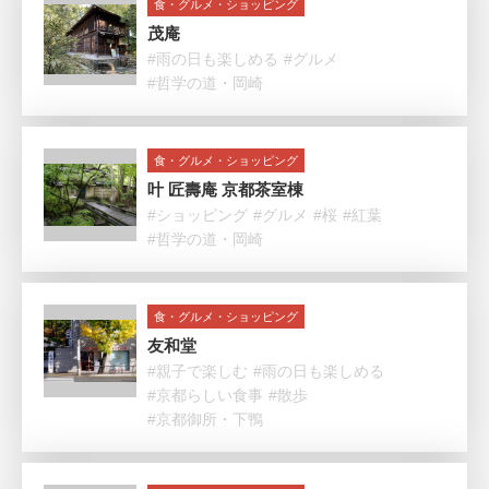
食・グルメ・ショッピング
茂庵
#雨の日も楽しめる
#グルメ
#哲学の道・岡崎
食・グルメ・ショッピング
叶 匠壽庵 京都茶室棟
#ショッピング
#グルメ
#桜
#紅葉
#哲学の道・岡崎
食・グルメ・ショッピング
友和堂
#親子で楽しむ
#雨の日も楽しめる
#京都らしい食事
#散歩
#京都御所・下鴨