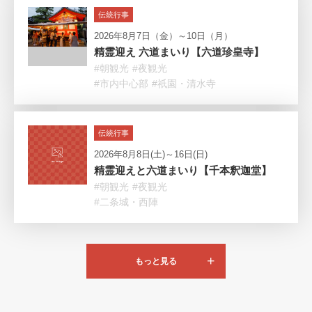
伝統行事
2026年8月7日（金）～10日（月）
精霊迎え 六道まいり【六道珍皇寺】
#朝観光
#夜観光
#市内中心部
#祇園・清水寺
伝統行事
2026年8月8日(土)～16日(日)
精霊迎えと六道まいり【千本釈迦堂】
#朝観光
#夜観光
#二条城・西陣
もっと見る