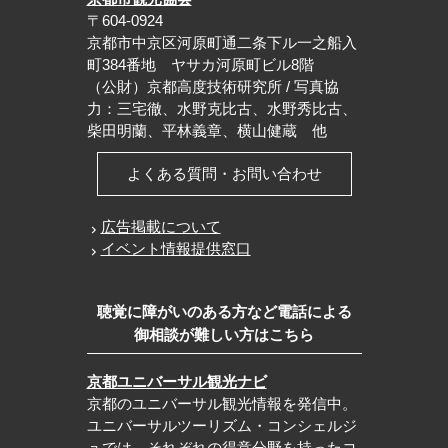
〒604-0924
京都市中京区河原町通二条下ル一之船入
町384番地 ヤサカ河原町ビル8階
（公財）京都高度技術研究所 / 写真協
力：三宅徹、水野克比古、水野秀比古、
柴田明蘭、平林義章、横山健蔵 他
よくある質問・お問い合わせ
広告掲載について
イベント情報提供窓口
聴覚に障がいのある方など電話による
御相談が難しい方はこちら
京都ユニバーサル観光ナビ
京都のユニバーサル観光情報を発信中。
ユニバーサルツーリズム・コンシェルジ
ュでは、それぞれの得意分野を持ったコ