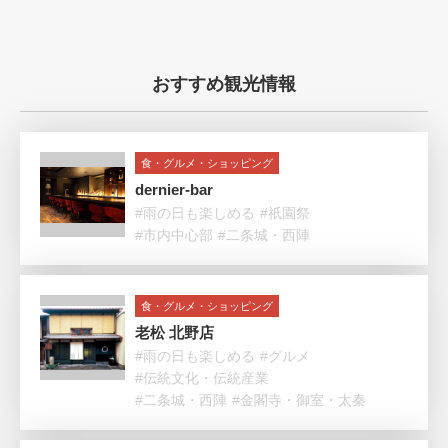
おすすめ観光情報
食・グルメ・ショッピング
dernier-bar
#雨の日も楽しめる
#祇園祭
#市内中心部
#二条城・西陣
食・グルメ・ショッピング
老松 北野店
#雨の日も楽しめる
#グルメ
#伝統文化・伝統産業
#二条城・西陣
#金閣寺・御室・太秦