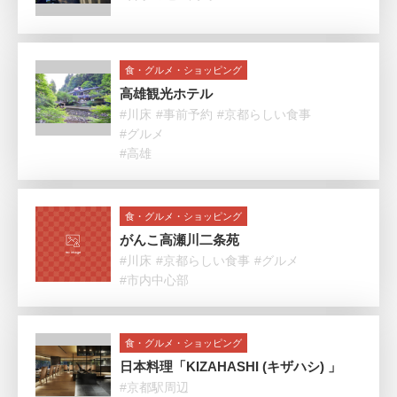
食・グルメ・ショッピング
高雄観光ホテル
#川床
#事前予約
#京都らしい食事
#グルメ
#高雄
食・グルメ・ショッピング
がんこ高瀬川二条苑
#川床
#京都らしい食事
#グルメ
#市内中心部
食・グルメ・ショッピング
日本料理「KIZAHASHI (キザハシ) 」
#京都駅周辺