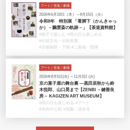
アート／音楽／劇場
2026年6月18日（木）～9月15日（火）
令和8年 特別展 「看脚下（かんきゃっ
か）－鵬雲斎の軌跡－」【茶道資料館】
#親子で楽しむ
#雨の日も楽しめる
#伝統文化・伝統産業
#京都御所・下鴨
#二条城・西陣
アート／音楽／劇場
2026年8月5日(水) ～11月3日 (火)
京の菓子屋の舞台裏 —黒田辰秋から鈴
木悦郎、山口晃まで【ZENBI －鍵善良
房－ KAGIZEN ART MUSEUM】
#雨の日も楽しめる
#アート
#市内中心部
#祇園・清水寺