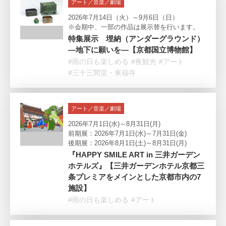
アート／音楽／劇場
2026年7月14日（火）～9月6日（日）
※会期中、一部の作品は展示替を行います。
特集展示 埋納（アンダーグラウンド）
―地下に願いを―【京都国立博物館】
#雨の日も楽しめる
#夜観光
#アート
#三十三間堂・東福寺
アート／音楽／劇場
2026年7月1日(水)～8月31日(月)
前期展：2026年7月1日(水)～7月31日(金)
後期展：2026年8月1日(土)～8月31日(月)
『HAPPY SMILE ART in 三井ガーデン
ホテルズ』【三井ガーデンホテル京都三
条プレミアをメインとした京都市内の7
施設】
#雨の日も楽しめる
#アート