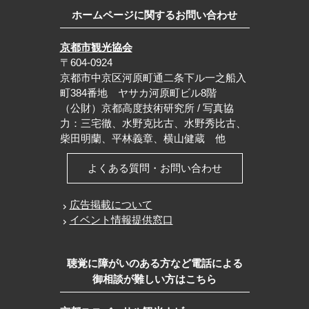
ホームページに関するお問い合わせ
京都市観光協会
〒604-0924
京都市中京区河原町通二条下ル一之船入
町384番地 ヤサカ河原町ビル8階
（公財）京都高度技術研究所 / 写真協
力：三宅徹、水野克比古、水野秀比古、
柴田明蘭、平林義章、横山健蔵 他
よくある質問・お問い合わせ
広告掲載について
イベント情報提供窓口
聴覚に障がいのある方など電話による
御相談が難しい方はこちら