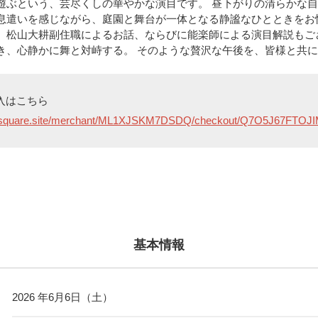
遊ぶという、芸尽くしの華やかな演目です。 昼下がりの清らかな
息遣いを感じながら、庭園と舞台が一体となる静謐なひとときをお
、松山大耕副住職によるお話、ならびに能楽師による演目解説もご
き、心静かに舞と対峙する。 そのような贅沢な午後を、皆様と共
入はこちら
ut.square.site/merchant/ML1XJSKM7DSDQ/checkout/Q7O5J67FT
基本情報
2026 年6月6日（土）