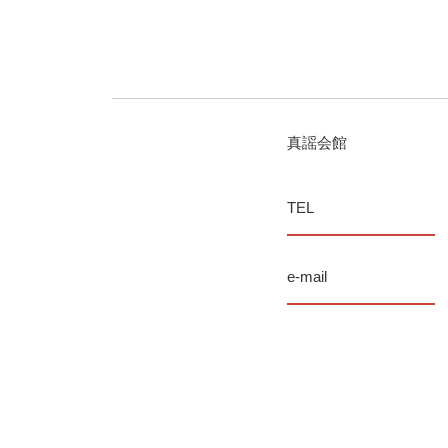
真謡会館
TEL
e-mail