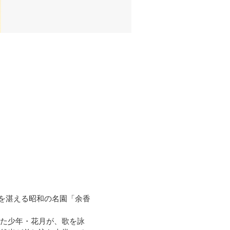
を湛える昭和の名園「余香
きた少年・花月が、歌を詠