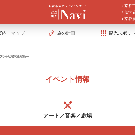
京都
修学
京都
案内・マップ
旅の計画
観光スポッ
妙心寺退蔵院座敷能—
イベント情報
アート／音楽／劇場