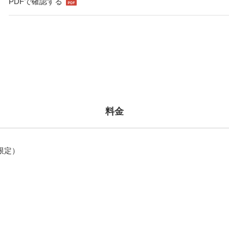
PDFで確認する
料金
席限定）