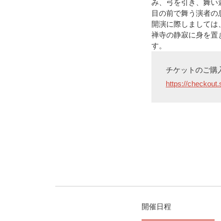
み、弓を引き、舞い
目の前で舞う演者の
開演に際しましては
禅寺の静寂に身を置
す。
チケットのご購
https://checko
開催日程