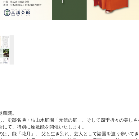
退蔵院。
し、史跡名勝・枯山水庭園「元信の庭」、そして四季折々の美しさ
所にて、特別に座敷能を開催いたします。
のは、能「花月」。 父と生き別れ、芸人として諸国を渡り歩いて