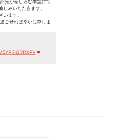
自然光が差し込む本堂にて、
愉しみいただきます。
ざいます。
に過ごせれば幸いに存じま
OJIM5YPSIGDRXPV