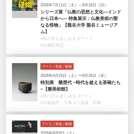
2026年7月11日（土）～8月16日（日）
シリーズ展「仏教の思想と文化―インド
から日本へ― 特集展示：仏教美術の聖
なる怪物」【龍谷大学 龍谷ミュージア
ム】
#雨の日も楽しめる
#アート
#京都駅周辺
アート／音楽／劇場
2026年4月25日（土）〜8月26日（水）
特別展 樂歴代 −時代を超える茶碗たち
−【樂美術館】
#雨の日も楽しめる
#アート
#京都御所・下鴨
#二条城・西陣
アート／音楽／劇場
2026年8月8日（土）