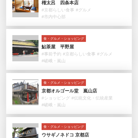
権太呂 四条本店
#京都らしい食事
#グルメ
#市内中心部
食・グルメ・ショッピング
鮎茶屋 平野屋
#事前予約
#京都らしい食事
#グルメ
#嵯峨・嵐山
食・グルメ・ショッピング
京都オルゴール堂 嵐山店
#ショッピング
#伝統文化・伝統産業
#嵯峨・嵐山
食・グルメ・ショッピング
ウサギノネドコ 京都店