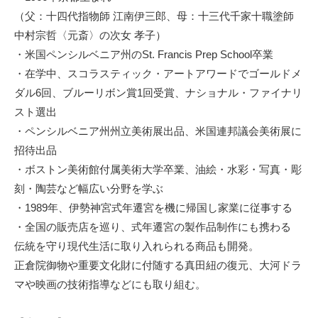
（父：十四代指物師 江南伊三郎、母：十三代千家十職塗師
中村宗哲〈元斎〉の次女 孝子）
・米国ペンシルベニア州のSt. Francis Prep School卒業
・在学中、スコラスティック・アートアワードでゴールドメ
ダル6回、ブルーリボン賞1回受賞、ナショナル・ファイナリ
スト選出
・ペンシルベニア州州立美術展出品、米国連邦議会美術展に
招待出品
・ボストン美術館付属美術大学卒業、油絵・水彩・写真・彫
刻・陶芸など幅広い分野を学ぶ
・1989年、伊勢神宮式年遷宮を機に帰国し家業に従事する
・全国の販売店を巡り、式年遷宮の製作品制作にも携わる
伝統を守り現代生活に取り入れられる商品も開発。
正倉院御物や重要文化財に付随する真田紐の復元、大河ドラ
マや映画の技術指導などにも取り組む。