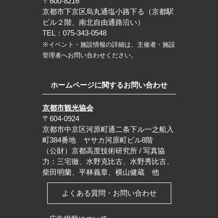
〒600-8216
京都市下京区烏丸通塩小路下る（京都駅
ビル２階、南北自由通路沿い）
TEL：075-343-0548
※イベント・施設情報の詳細は、主催者・施設
管理者へお問い合わせください。
ホームページに関するお問い合わせ
京都市観光協会
〒604-0924
京都市中京区河原町通二条下ル一之船入
町384番地 ヤサカ河原町ビル8階
（公財）京都高度技術研究所 / 写真協
力：三宅徹、水野克比古、水野秀比古、
柴田明蘭、平林義章、横山健蔵 他
よくある質問・お問い合わせ