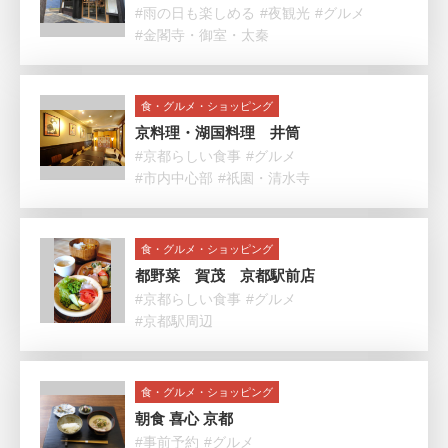
#雨の日も楽しめる
#夜観光
#グルメ
#金閣寺・御室・太秦
食・グルメ・ショッピング
京料理・湖国料理 井筒
#京都らしい食事
#グルメ
#市内中心部
#祇園・清水寺
食・グルメ・ショッピング
都野菜 賀茂 京都駅前店
#京都らしい食事
#グルメ
#京都駅周辺
食・グルメ・ショッピング
朝食 喜心 京都
#事前予約
#グルメ