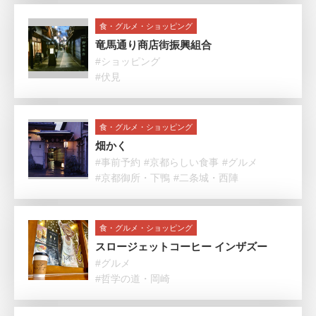
食・グルメ・ショッピング
竜馬通り商店街振興組合
#ショッピング
#伏見
食・グルメ・ショッピング
畑かく
#事前予約
#京都らしい食事
#グルメ
#京都御所・下鴨
#二条城・西陣
食・グルメ・ショッピング
スロージェットコーヒー インザズー
#グルメ
#哲学の道・岡崎