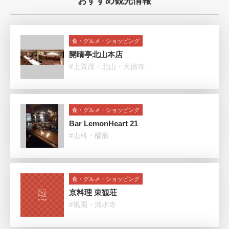
おすすめ観光情報
食・グルメ・ショッピング
開晴亭北山本店
#上賀茂・北山・大徳寺
食・グルメ・ショッピング
Bar LemonHeart 21
#山科・醍醐
食・グルメ・ショッピング
京料理 東観荘
#祇園・清水寺