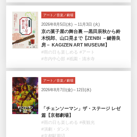
アート／音楽／劇場
2026年8月5日(水) ～11月3日 (火)
京の菓子屋の舞台裏 —黒田辰秋から鈴
木悦郎、山口晃まで【ZENBI －鍵善良
房－ KAGIZEN ART MUSEUM】
#雨の日も楽しめる
#アート
#市内中心部
#祇園・清水寺
アート／音楽／劇場
2026年8月7日(金)～12日(水)
「チェンソーマン」ザ・ステージ レゼ
篇【京都劇場】
#雨の日も楽しめる
#夜観光
#演劇・ダンス
#京都駅周辺