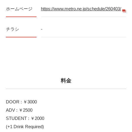
ホームページ
https://www.metro.ne.jp/schedule/260403/
チラシ
-
料金
DOOR : ￥3000
ADV : ￥2500
STUDENT : ￥2000
(+1 Drink Required)