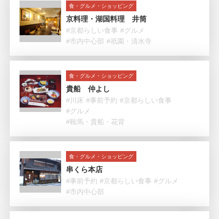
食・グルメ・ショッピング
京料理・湖国料理 井筒
#京都らしい食事
#グルメ
#市内中心部
#祇園・清水寺
食・グルメ・ショッピング
貴船 仲よし
#川床
#事前予約
#京都らしい食事
#グルメ
#鞍馬・貴船・花背
食・グルメ・ショッピング
串くら本店
#事前予約
#京都らしい食事
#グルメ
#市内中心部