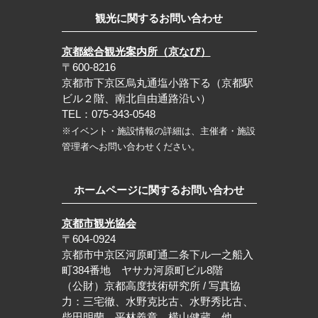
観光に関するお問い合わせ
京都総合観光案内所（京なび）
〒600-8216
京都市下京区烏丸通塩小路下る（京都駅
ビル２階、南北自由通路沿い）
TEL：075-343-0548
※イベント・施設情報の詳細は、主催者・施設
管理者へお問い合わせください。
ホームページに関するお問い合わせ
京都市観光協会
〒604-0924
京都市中京区河原町通二条下ル一之船入
町384番地 ヤサカ河原町ビル8階
（公財）京都高度技術研究所 / 写真協
力：三宅徹、水野克比古、水野秀比古、
柴田明蘭、平林義章、横山健蔵 他