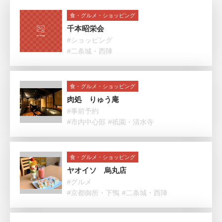
食・グルメ・ショッピング
千本昭栄会
#ショッピング
#二条城・西陣
食・グルメ・ショッピング
肉処 りゅう庵
#事前予約
#市内中心部
#祇園・清水寺
食・グルメ・ショッピング
ヤオイソ 烏丸店
#グルメ
#京都御所・下鴨
#二条城・西陣