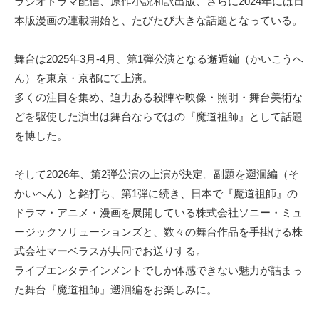
ラジオドラマ配信、原作小説和訳出版、さらに2024年には日
本版漫画の連載開始と、たびたび大きな話題となっている。
舞台は2025年3月-4月、第1弾公演となる邂逅編（かいこうへ
ん）を東京・京都にて上演。
多くの注目を集め、迫力ある殺陣や映像・照明・舞台美術な
どを駆使した演出は舞台ならではの『魔道祖師』として話題
を博した。
そして2026年、第2弾公演の上演が決定。副題を遡洄編（そ
かいへん）と銘打ち、第1弾に続き、日本で『魔道祖師』の
ドラマ・アニメ・漫画を展開している株式会社ソニー・ミュ
ージックソリューションズと、数々の舞台作品を手掛ける株
式会社マーベラスが共同でお送りする。
ライブエンタテインメントでしか体感できない魅力が詰まっ
た舞台『魔道祖師』遡洄編をお楽しみに。