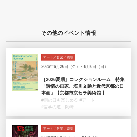
その他のイベント情報
アート／音楽／劇場
2026年6月26日（金）～9月6日（日）
［2026夏期］コレクションルーム 特集
「詩情の画家、塩川文麟と近代京都の日
本画」【京都市京セラ美術館 】
#雨の日も楽しめる
#アート
#哲学の道・岡崎
アート／音楽／劇場