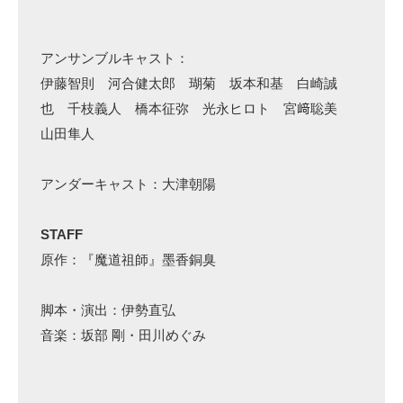
アンサンブルキャスト：
伊藤智則 河合健太郎 瑚菊 坂本和基 白崎誠
也 千枝義人 橋本征弥 光永ヒロト 宮﨑聡美
山田隼人
アンダーキャスト：大津朝陽
STAFF
原作：『魔道祖師』墨香銅臭
脚本・演出：伊勢直弘
音楽：坂部 剛・田川めぐみ