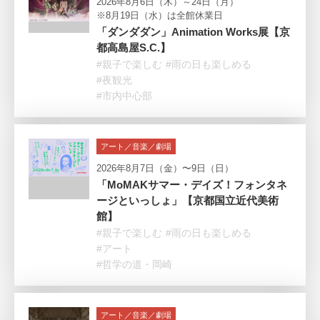
2026年8月6日（木）～24日（月）
※8月19日（水）は全館休業日
「ダンダダン」Animation Works展【京
都高島屋S.C.】
#親子で楽しむ
#雨の日も楽しめる
#夜観光
#市内中心部
アート／音楽／劇場
2026年8月7日（金）〜9日（日）
「MoMAKサマー・デイズ！フォンタネ
ージといっしょ」【京都国立近代美術
館】
#親子で楽しむ
#雨の日も楽しめる
#アート
#哲学の道・岡崎
アート／音楽／劇場