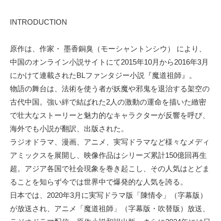
INTRODUCTION
原作は、作家・ 墨香銅臭（モーシャントンシウ） により、
中国のオンライン小説サイトにて2015年10月から2016年3月
にかけて連載されたBLファンタジー小説『魔道祖師』。
物語の舞台は、法術を使う者が妖魔や邪鬼を退治する架空の
古代中国。強い絆で結ばれた2人の激動の運命を描いた緻密
で壮大なストーリーと魅力的なキャラクターが反響を呼び、
海外でも小説が翻訳、出版された。
ラジオドラマ、漫画、アニメ、実写ドラマなど様々なメディ
アミックスを展開し、映像作品はシリーズ累計150億回再生
超。アジア各国で社会現象を巻き起こし、その人気はとどま
ることを知らず今では世界中で爆発的な人気を誇る。
日本では、2020年3月に実写ドラマ版「陳情令」（字幕版）
が放送され、アニメ「魔道祖師」（字幕版・吹替版）放送、