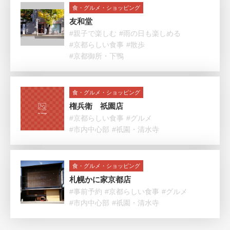
食・グルメ・ショッピング
友和堂
#親子で楽しむ
#雨の日も楽しめる
#京都らしい食事
#散歩
#京都御所・下鴨
食・グルメ・ショッピング
権兵衛 祇園店
#京都らしい食事
#グルメ
#市内中心部
#祇園・清水寺
食・グルメ・ショッピング
札幌かに家京都店
#事前予約
#京都らしい食事
#グルメ
#市内中心部
#祇園・清水寺