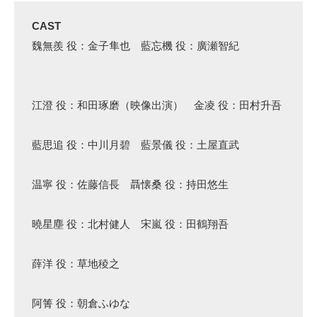
CAST
魏無羨 役：金子隼也 藍忘機 役：廣瀬智紀
江澄 役：和田琢磨（映像出演） 金凌 役：田村升吾
藍思追 役：中川月碧 藍景儀 役：土屋直武
温寧 役：佐藤信長 聶懐桑 役：持田悠生
曉星塵 役：北村健人 宋嵐 役：田鶴翔吾
薛洋 役：草地稜之
阿箐 役：朝倉ふゆな