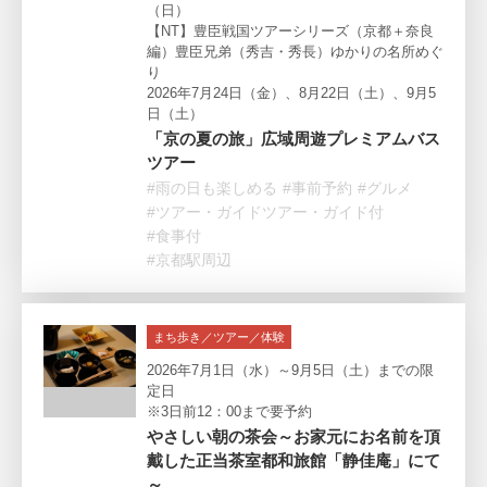
（日）
【NT】豊臣戦国ツアーシリーズ（京都＋奈良
編）豊臣兄弟（秀吉・秀長）ゆかりの名所めぐ
り
2026年7月24日（金）、8月22日（土）、9月5
日（土）
「京の夏の旅」広域周遊プレミアムバス
ツアー
#雨の日も楽しめる
#事前予約
#グルメ
#ツアー・ガイドツアー・ガイド付
#食事付
#京都駅周辺
まち歩き／ツアー／体験
2026年7月1日（水）～9月5日（土）までの限
定日
※3日前12：00まで要予約
やさしい朝の茶会～お家元にお名前を頂
戴した正当茶室都和旅館「静佳庵」にて
～