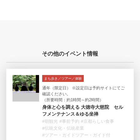
その他のイベント情報
まち歩き／ツアー／体験
通年（限定日） ※設定日は予約サイトにてご
確認ください。
（所要時間：約1時間～約2時間）
身体と心を調える 大徳寺大慈院 セル
フメンテナンス＆ゆる坐禅
#朝観光
#事前予約
#京都らしい食事
#伝統文化・伝統産業
#ツアー・ガイドツアー・ガイド付