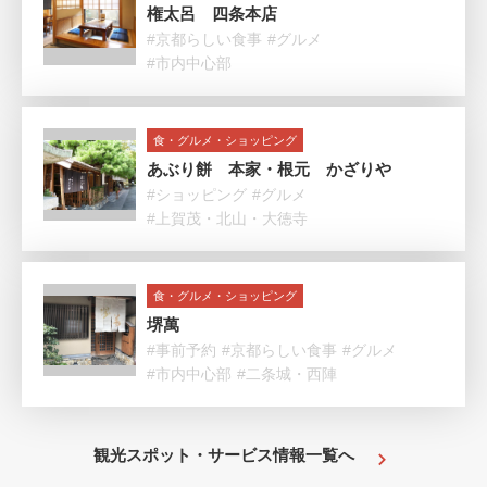
権太呂 四条本店
#京都らしい食事
#グルメ
#市内中心部
食・グルメ・ショッピング
あぶり餅 本家・根元 かざりや
#ショッピング
#グルメ
#上賀茂・北山・大徳寺
食・グルメ・ショッピング
堺萬
#事前予約
#京都らしい食事
#グルメ
#市内中心部
#二条城・西陣
観光スポット・サービス情報一覧へ