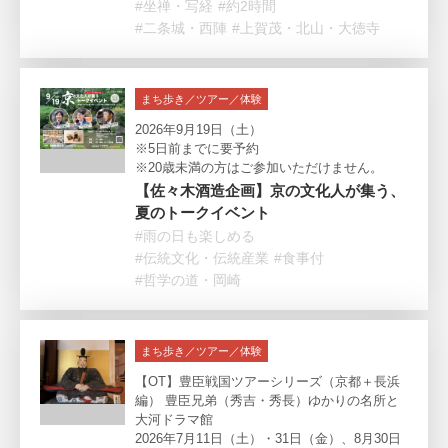
#坐禅・写経
#約2時間
#二条城・西陣
#上賀茂・北山・大徳寺
まち歩き／ツアー／体験
2026年9月19日（土）
※5日前までに要予約
※20歳未満の方はご参加いただけません。
【佐々木酒造企画】京の文化人が集う、
夏のトークイベント
#雨の日も楽しめる
#伝統文化・伝統産業
#食事付
#哲学の道・岡崎
まち歩き／ツアー／体験
【OT】豊臣戦国ツアーシリーズ（京都＋長浜
編） 豊臣兄弟（秀吉・秀長）ゆかりの名所と
大河ドラマ館
2026年7月11日（土）・31日（金）、8月30日