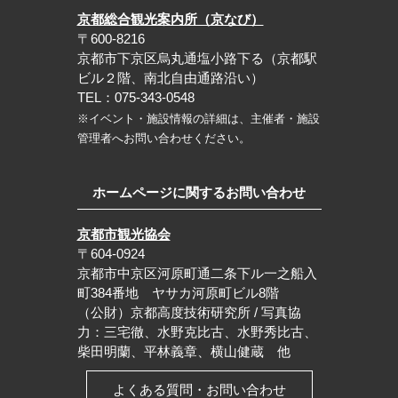
京都総合観光案内所（京なび）
〒600-8216
京都市下京区烏丸通塩小路下る（京都駅
ビル２階、南北自由通路沿い）
TEL：075-343-0548
※イベント・施設情報の詳細は、主催者・施設
管理者へお問い合わせください。
ホームページに関するお問い合わせ
京都市観光協会
〒604-0924
京都市中京区河原町通二条下ル一之船入
町384番地 ヤサカ河原町ビル8階
（公財）京都高度技術研究所 / 写真協
力：三宅徹、水野克比古、水野秀比古、
柴田明蘭、平林義章、横山健蔵 他
よくある質問・お問い合わせ