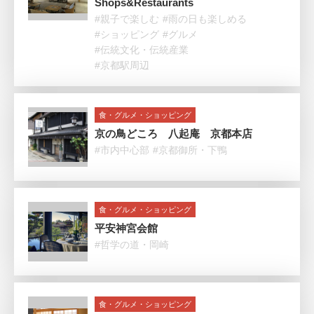
Shops&Restaurants
#親子で楽しむ
#雨の日も楽しめる
#ショッピング
#グルメ
#伝統文化・伝統産業
#京都駅周辺
食・グルメ・ショッピング
京の鳥どころ 八起庵 京都本店
#市内中心部
#京都御所・下鴨
食・グルメ・ショッピング
平安神宮会館
#哲学の道・岡崎
食・グルメ・ショッピング