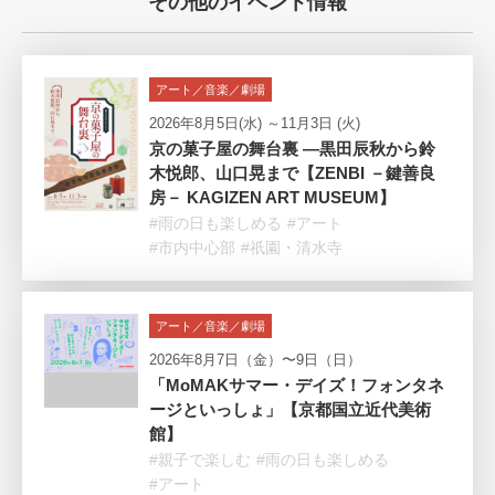
その他のイベント情報
アート／音楽／劇場
2026年8月5日(水) ～11月3日 (火)
京の菓子屋の舞台裏 —黒田辰秋から鈴
木悦郎、山口晃まで【ZENBI －鍵善良
房－ KAGIZEN ART MUSEUM】
#雨の日も楽しめる
#アート
#市内中心部
#祇園・清水寺
アート／音楽／劇場
2026年8月7日（金）〜9日（日）
「MoMAKサマー・デイズ！フォンタネ
ージといっしょ」【京都国立近代美術
館】
#親子で楽しむ
#雨の日も楽しめる
#アート