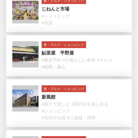
食・グルメ・ショッピング
じねんと市場
#ショッピング
#伏見
食・グルメ・ショッピング
鮎茶屋 平野屋
#事前予約
#京都らしい食事
#グルメ
#嵯峨・嵐山
食・グルメ・ショッピング
新風館
#親子で楽しむ
#雨の日も楽しめる
#ショッピング
#市内中心部
#二条城・西陣