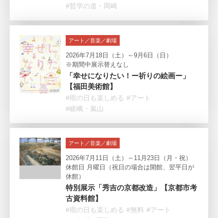
#哲学の道・岡崎
アート／音楽／劇場
2026年7月18日（土）～9月6日（日）
※期間中展示替えなし
「幸せになりたい！ー祈りの絵画ー」
【福田美術館】
#雨の日も楽しめる
#アート
#嵯峨・嵐山
アート／音楽／劇場
2026年7月11日（土）～11月23日（月・祝）
休館日 月曜日（祝日の場合は開館、翌平日が
休館）
特別展示「秀吉の京都改造」【京都市考
古資料館】
#雨の日も楽しめる
#無料
#アート