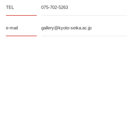
TEL
075-702-5263
e-mail
gallery@kyoto-seika.ac.jp