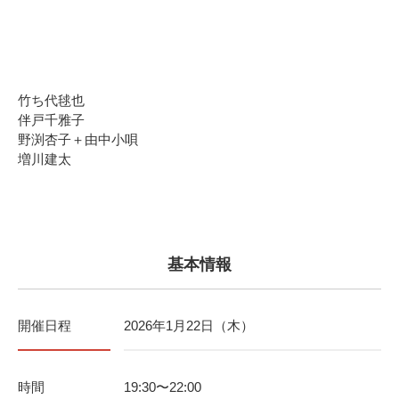
竹ち代毬也
伴戸千雅子
野渕杏子＋由中小唄
増川建太
基本情報
開催日程
2026年1月22日（木）
時間
19:30〜22:00