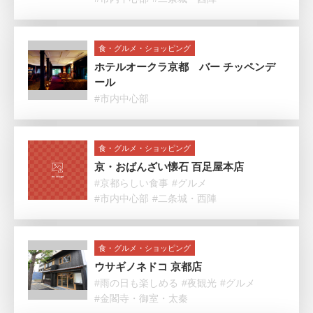
食・グルメ・ショッピング
ホテルオークラ京都 バー チッペンデ
ール
#市内中心部
食・グルメ・ショッピング
京・おばんざい懐石 百足屋本店
#京都らしい食事
#グルメ
#市内中心部
#二条城・西陣
食・グルメ・ショッピング
ウサギノネドコ 京都店
#雨の日も楽しめる
#夜観光
#グルメ
#金閣寺・御室・太秦