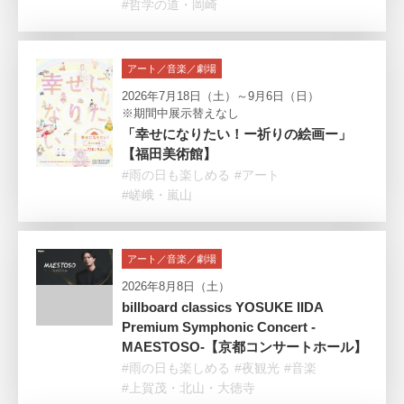
#哲学の道・岡崎
アート／音楽／劇場
2026年7月18日（土）～9月6日（日）
※期間中展示替えなし
「幸せになりたい！ー祈りの絵画ー」
【福田美術館】
#雨の日も楽しめる
#アート
#嵯峨・嵐山
アート／音楽／劇場
2026年8月8日（土）
billboard classics YOSUKE IIDA
Premium Symphonic Concert -
MAESTOSO-【京都コンサートホール】
#雨の日も楽しめる
#夜観光
#音楽
#上賀茂・北山・大徳寺