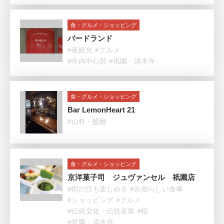
食・グルメ・ショッピング
バードランド
#夜観光
#グルメ
#市内中心部
#祇園・清水寺
食・グルメ・ショッピング
Bar LemonHeart 21
#山科・醍醐
食・グルメ・ショッピング
京洋菓子司 ジュヴァンセル 祇園店
#雨の日も楽しめる
#京都らしい食事
#ショッピング
#グルメ
#伝統文化・伝統産業
#桜
#祇園・清水寺