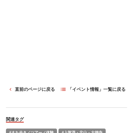
直前のページに戻る
「イベント情報」一覧に戻る
関連タグ
#まち歩き／ツアー／体験
#上賀茂・北山・大徳寺