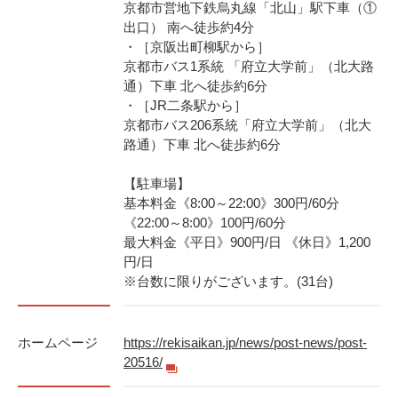
京都市営地下鉄烏丸線「北山」駅下車（①
出口） 南へ徒歩約4分
・［京阪出町柳駅から］
京都市バス1系統 「府立大学前」（北大路
通）下車 北へ徒歩約6分
・［JR二条駅から］
京都市バス206系統「府立大学前」（北大
路通）下車 北へ徒歩約6分
【駐車場】
基本料金《8:00～22:00》300円/60分
《22:00～8:00》100円/60分
最大料金《平日》900円/日 《休日》1,200
円/日
※台数に限りがございます。(31台)
ホームページ
https://rekisaikan.jp/news/post-news/post-
20516/