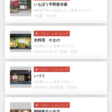
いもぼう平野家本家
#事前予約
#京都らしい食事
#グルメ
#祇園・清水寺
食・グルメ・ショッピング
京料理 やまの
#京都らしい食事
#グルメ
#市内中心部
#二条城・西陣
食・グルメ・ショッピング
いづう
#京都らしい食事
#グルメ
#市内中心部
#祇園・清水寺
食・グルメ・ショッピング
開晴亭北山本店