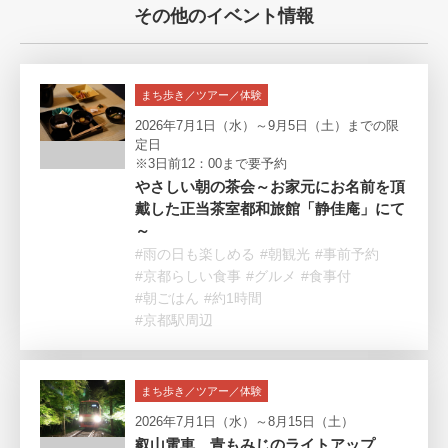
その他のイベント情報
まち歩き／ツアー／体験
2026年7月1日（水）～9月5日（土）までの限
定日
※3日前12：00まで要予約
やさしい朝の茶会～お家元にお名前を頂
戴した正当茶室都和旅館「静佳庵」にて
～
#雨の日も楽しめる
#朝観光
#事前予約
#京都らしい食事
#グルメ
#食事付
#朝ごはん
#約1時間
#京都駅周辺
まち歩き／ツアー／体験
2026年7月1日（水）～8月15日（土）
叡山電車 青もみじのライトアップ