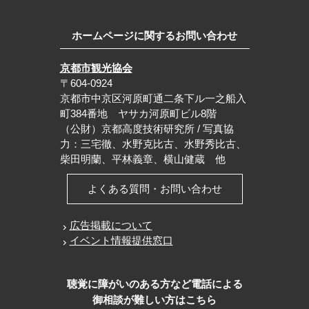
ホームページに関するお問い合わせ
京都市観光協会
〒604-0924
京都市中京区河原町通二条下ル一之船入
町384番地 ヤサカ河原町ビル8階
（公財）京都高度技術研究所 / 写真協
力：三宅徹、水野克比古、水野秀比古、
柴田明蘭、平林義章、横山健蔵 他
よくある質問・お問い合わせ
広告掲載について
イベント情報提供窓口
聴覚に障がいのある方など電話による
御相談が難しい方はこちら