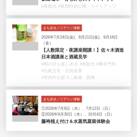
#夜観光
#夜間特別公開・ライトアップ
まち歩き／ツアー／体験
2026年7月24日(金)、8月21日(金)、9月18日
（金）
【人数限定・夜講座開講！】佐々木酒造
日本酒講座と酒蔵見学
#雨の日も楽しめる
#夜観光
#事前予約
#伝統文化・伝統産業
#市内中心部
#二条城・西陣
まち歩き／ツアー／体験
①2026年7月8日（水）、7月12日（日）
②2026年9月30日（水）、10月4日（日）
藤袴植え付け＆水蒸気蒸留体験会