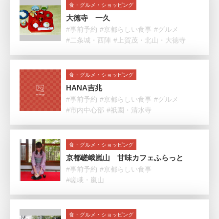
食・グルメ・ショッピング
大徳寺 一久
#事前予約
#京都らしい食事
#グルメ
#二条城・西陣
#上賀茂・北山・大徳寺
食・グルメ・ショッピング
HANA吉兆
#事前予約
#京都らしい食事
#グルメ
#市内中心部
#祇園・清水寺
食・グルメ・ショッピング
京都嵯峨嵐山 甘味カフェふらっと
#事前予約
#京都らしい食事
#嵯峨・嵐山
食・グルメ・ショッピング