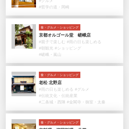
#グルメ
#哲学の道・岡崎
食・グルメ・ショッピング
京都オルゴール堂 嵯峨店
#親子で楽しむ
#雨の日も楽しめる
#朝観光
#ショッピング
#嵯峨・嵐山
食・グルメ・ショッピング
老松 北野店
#雨の日も楽しめる
#グルメ
#伝統文化・伝統産業
#二条城・西陣
#金閣寺・御室・太秦
食・グルメ・ショッピング