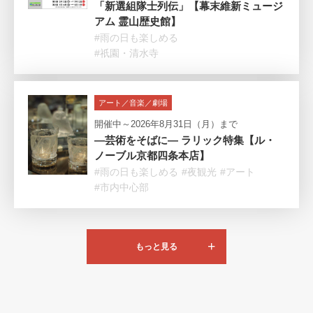
「新選組隊士列伝」【幕末維新ミュージ
アム 霊山歴史館】
#雨の日も楽しめる
#祇園・清水寺
アート／音楽／劇場
開催中～2026年8月31日（月）まで
―芸術をそばに― ラリック特集【ル・
ノーブル京都四条本店】
#雨の日も楽しめる
#夜観光
#アート
#市内中心部
もっと見る