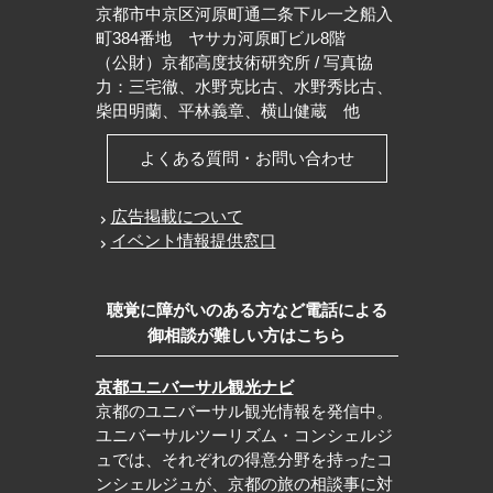
京都市中京区河原町通二条下ル一之船入
町384番地 ヤサカ河原町ビル8階
（公財）京都高度技術研究所 / 写真協
力：三宅徹、水野克比古、水野秀比古、
柴田明蘭、平林義章、横山健蔵 他
よくある質問・お問い合わせ
広告掲載について
イベント情報提供窓口
聴覚に障がいのある方など電話による
御相談が難しい方はこちら
京都ユニバーサル観光ナビ
京都のユニバーサル観光情報を発信中。
ユニバーサルツーリズム・コンシェルジ
ュでは、それぞれの得意分野を持ったコ
ンシェルジュが、京都の旅の相談事に対