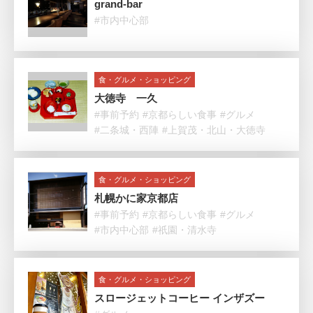
grand-bar
#市内中心部
食・グルメ・ショッピング
大徳寺 一久
#事前予約
#京都らしい食事
#グルメ
#二条城・西陣
#上賀茂・北山・大徳寺
食・グルメ・ショッピング
札幌かに家京都店
#事前予約
#京都らしい食事
#グルメ
#市内中心部
#祇園・清水寺
食・グルメ・ショッピング
スロージェットコーヒー インザズー