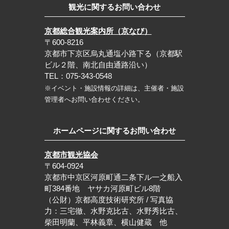
観光に関するお問い合わせ
京都総合観光案内所（京なび）
〒600-8216
京都市下京区烏丸通塩小路下る（京都駅
ビル２階、南北自由通路沿い）
TEL：075-343-0548
※イベント・施設情報の詳細は、主催者・施設
管理者へお問い合わせください。
ホームページに関するお問い合わせ
京都市観光協会
〒604-0924
京都市中京区河原町通二条下ル一之船入
町384番地 ヤサカ河原町ビル8階
（公財）京都高度技術研究所 / 写真協
力：三宅徹、水野克比古、水野秀比古、
柴田明蘭、平林義章、横山健蔵 他