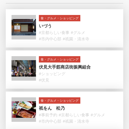
食・グルメ・ショッピング
いづう
#京都らしい食事
#グルメ
#市内中心部
#祇園・清水寺
食・グルメ・ショッピング
伏見大手筋商店街振興組合
#ショッピング
#伏見
食・グルメ・ショッピング
祇をん 松乃
#事前予約
#京都らしい食事
#グルメ
#市内中心部
#祇園・清水寺