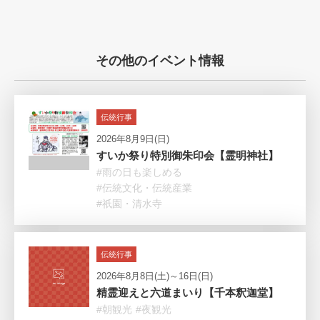
その他のイベント情報
伝統行事
2026年8月9日(日)
すいか祭り特別御朱印会【霊明神社】
#雨の日も楽しめる
#伝統文化・伝統産業
#祇園・清水寺
伝統行事
2026年8月8日(土)～16日(日)
精霊迎えと六道まいり【千本釈迦堂】
#朝観光
#夜観光