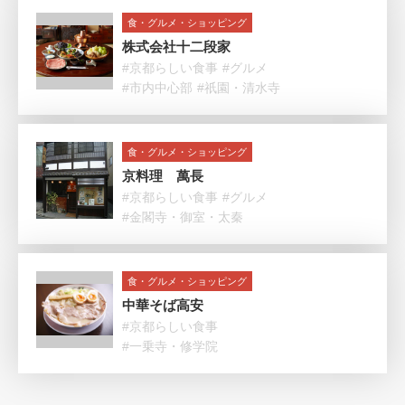
食・グルメ・ショッピング
株式会社十二段家
#京都らしい食事
#グルメ
#市内中心部
#祇園・清水寺
食・グルメ・ショッピング
京料理 萬長
#京都らしい食事
#グルメ
#金閣寺・御室・太秦
食・グルメ・ショッピング
中華そば高安
#京都らしい食事
#一乗寺・修学院