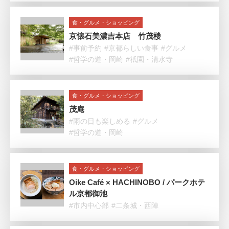
食・グルメ・ショッピング
京懐石美濃吉本店 竹茂楼
#事前予約
#京都らしい食事
#グルメ
#哲学の道・岡崎
#祇園・清水寺
食・グルメ・ショッピング
茂庵
#雨の日も楽しめる
#グルメ
#哲学の道・岡崎
食・グルメ・ショッピング
Oike Café × HACHINOBO / パークホテ
ル京都御池
#市内中心部
#二条城・西陣