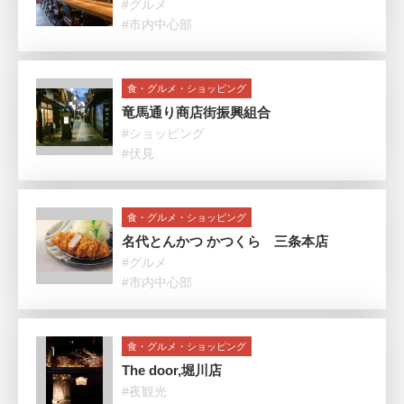
#グルメ
#市内中心部
食・グルメ・ショッピング
竜馬通り商店街振興組合
#ショッピング
#伏見
食・グルメ・ショッピング
名代とんかつ かつくら 三条本店
#グルメ
#市内中心部
食・グルメ・ショッピング
The door,堀川店
#夜観光