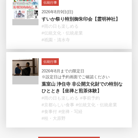
伝統行事
2026年8月9日(日)
すいか祭り特別御朱印会【霊明神社】
#雨の日も楽しめる
#伝統文化・伝統産業
#祇園・清水寺
伝統行事
2026年8月までの限定日
※設定日は予約画面でご確認ください
葉室山 浄住寺 非公開文化財での特別な
ひととき【坐禅と煎茶体験】
#雨の日も楽しめる
#事前予約
#京都らしい食事
#伝統文化・伝統産業
#食事付
#坐禅・写経
#桂・大原野