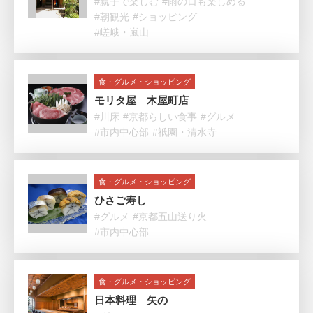
#親子で楽しむ
#雨の日も楽しめる
#朝観光
#ショッピング
#嵯峨・嵐山
食・グルメ・ショッピング
モリタ屋 木屋町店
#川床
#京都らしい食事
#グルメ
#市内中心部
#祇園・清水寺
食・グルメ・ショッピング
ひさご寿し
#グルメ
#京都五山送り火
#市内中心部
食・グルメ・ショッピング
日本料理 矢の