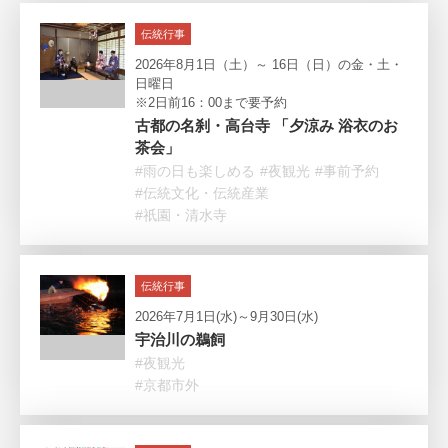
伝統行事
2026年8月1日（土）～ 16日（日）の金・土・
日曜日
※2日前16：00まで要予約
古都の名刹・高台寺 「夕涼み 浴衣のお
茶会」
#雨の日も楽しめる
#夜観光
#事前予約
#伝統文化・伝統産業
#祇園・清水寺
伝統行事
2026年7月1日(水)～9月30日(水)
宇治川の鵜飼
#夜観光
#京都市外