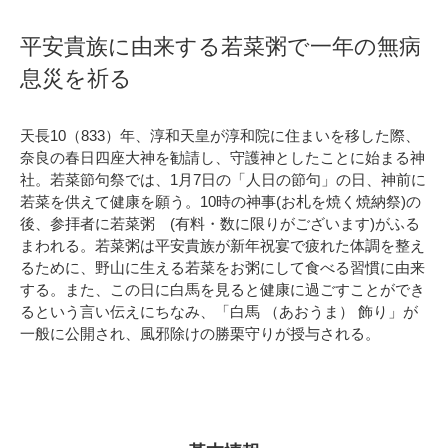
平安貴族に由来する若菜粥で一年の無病
息災を祈る
天長10（833）年、淳和天皇が淳和院に住まいを移した際、
奈良の春日四座大神を勧請し、守護神としたことに始まる神
社。若菜節句祭では、1月7日の「人日の節句」の日、神前に
若菜を供えて健康を願う。10時の神事(お札を焼く焼納祭)の
後、参拝者に若菜粥 (有料・数に限りがございます)がふる
まわれる。若菜粥は平安貴族が新年祝宴で疲れた体調を整え
るために、野山に生える若菜をお粥にして食べる習慣に由来
する。また、この日に白馬を見ると健康に過ごすことができ
るという言い伝えにちなみ、「白馬 （あおうま） 飾り」が
一般に公開され、風邪除けの勝栗守りが授与される。