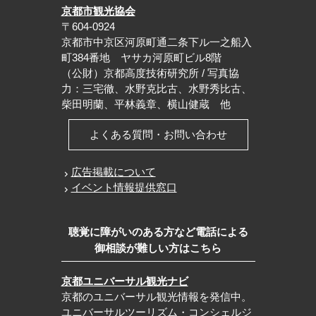
京都市観光協会
〒604-0924
京都市中京区河原町通二条下ル一之船入
町384番地 ヤサカ河原町ビル8階
（公財）京都高度技術研究所 / 写真協
力：三宅徹、水野克比古、水野秀比古、
柴田明蘭、平林義章、横山健蔵 他
よくある質問・お問い合わせ
広告掲載について
イベント情報提供窓口
聴覚に障がいのある方など電話による
御相談が難しい方はこちら
京都ユニバーサル観光ナビ
京都のユニバーサル観光情報を発信中。
ユニバーサルツーリズム・コンシェルジ