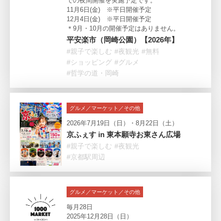
での夜間開催を実施予定です。
11月6日(金) ※平日開催予定
12月4日(金) ※平日開催予定
＊9月・10月の開催予定はありません。
平安楽市（岡崎公園）【2026年】
#親子で楽しむ
#夜観光
#無料
#ショッピング
#グルメ
#哲学の道・岡崎
グルメ／マーケット／その他
2026年7月19日（日）・8月22日（土）
京ふぇす in 東本願寺お東さん広場
#親子で楽しむ
#夜観光
#京都駅周辺
グルメ／マーケット／その他
毎月28日
2025年12月28日（日）