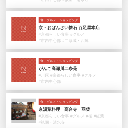
食・グルメ・ショッピング
京・おばんざい懐石 百足屋本店
#京都らしい食事
#グルメ
#市内中心部
#二条城・西陣
食・グルメ・ショッピング
がんこ高瀬川二条苑
#川床
#京都らしい食事
#グルメ
#市内中心部
食・グルメ・ショッピング
京湯葉料理 高台寺 羽柴
#京都らしい食事
#グルメ
#桜
#紅葉
#祇園・清水寺