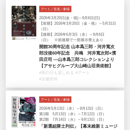
アート／音楽／劇場
2026年3月20日(金・祝)～9月6日(日)
【前期】2026年3月20日（金・祝）～5月31日
（日）
【後期】2026年6月3日（水）～9月6日
（日） ※前後期で一部展示替えあり
開館30周年記念 山本爲三郎・河井寬次
郎没後60年記念 共鳴 河井寬次郎×濱
田庄司 ―山本爲三郎コレクションより
【アサヒグループ大山崎山荘美術館】
#雨の日も楽しめる
#アート
#京都市外
アート／音楽／劇場
2026年5月13日（水）～9月13日（日）
第1期 5月13日（水）～7月12日（日）
第2期 7月14日（火）～9月13日（日）
「新選組隊士列伝」【幕末維新ミュージ