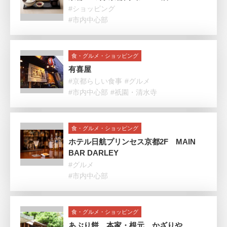
#ショッピング
#市内中心部
食・グルメ・ショッピング
有喜屋
#京都らしい食事
#グルメ
#市内中心部
#祇園・清水寺
食・グルメ・ショッピング
ホテル日航プリンセス京都2F MAIN
BAR DARLEY
#グルメ
#市内中心部
食・グルメ・ショッピング
あぶり餅 本家・根元 かざりや