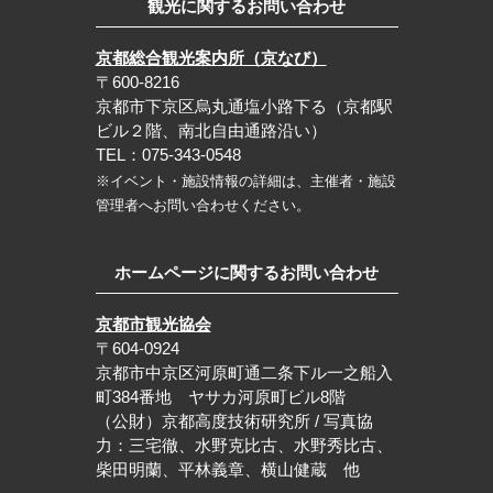
観光に関するお問い合わせ
京都総合観光案内所（京なび）
〒600-8216
京都市下京区烏丸通塩小路下る（京都駅
ビル２階、南北自由通路沿い）
TEL：075-343-0548
※イベント・施設情報の詳細は、主催者・施設
管理者へお問い合わせください。
ホームページに関するお問い合わせ
京都市観光協会
〒604-0924
京都市中京区河原町通二条下ル一之船入
町384番地 ヤサカ河原町ビル8階
（公財）京都高度技術研究所 / 写真協
力：三宅徹、水野克比古、水野秀比古、
柴田明蘭、平林義章、横山健蔵 他