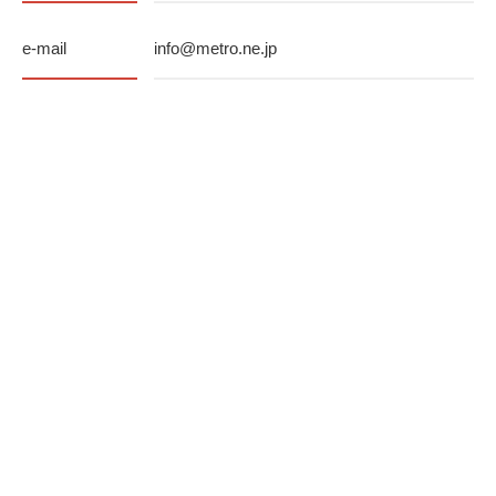
e-mail
info@metro.ne.jp