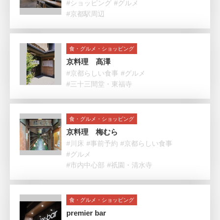
#ショッピング
#グルメ
#京都駅周辺
食・グルメ・ショッピング
京料理 髙澤
#京都らしい食事
#グルメ
#三十三間堂・東福寺
食・グルメ・ショッピング
京料理 梅むら
#川床
#事前予約
#京都らしい食事
#グルメ
#市内中心部
#祇園・清水寺
食・グルメ・ショッピング
premier bar