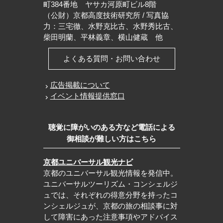
町384番地 ヤサカ河原町ビル8階
（公財）京都高度技術研究所 / 写真協
力：三宅徹、水野克比古、水野秀比古、
柴田明蘭、平林義章、横山健蔵 他
よくある質問・お問い合わせ
広告掲載について
イベント情報提供窓口
聴覚に障がいのある方など電話による
御相談が難しい方はこちら
京都ユニバーサル観光ナビ
京都のユニバーサル観光情報を発信中。
ユニバーサルツーリズム・コンシェルジ
ュでは、それぞれの得意分野を持ったコ
ンシェルジュが、京都の旅の相談事に対
して障害にあった注意事項やアドバイス