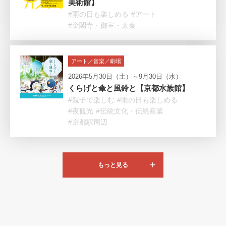
美術館】
#雨の日も楽しめる
#アート
#金閣寺・御室・太秦
アート／音楽／劇場
2026年5月30日（土）～9月30日（水）
くらげと傘と風鈴と【京都水族館】
#親子で楽しむ
#雨の日も楽しめる
#夜観光
#伝統文化・伝統産業
#京都駅周辺
もっと見る