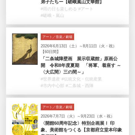
弟子たちー【嵯峨嵐山文華館】
#雨の日も楽しめる
#アート
#嵯峨・嵐山
アート／音楽／劇場
2026年6月13日（土）～8月11日（火・祝）
【60日間】
「二条城障壁画 展示収蔵館」原画公
開 令和8年度夏期 「将軍、着座す ～
〈大広間〉三の間～」
#世界遺産
#伝統文化・伝統産業
#市内中心部
#二条城・西陣
アート／音楽／劇場
2026年7月7日（火）～9月23日（水・祝）
〈開館60周年記念〉特別企画展Ⅰ 印
象、美術館をつくる【京都府立堂本印象