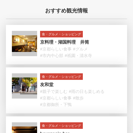
おすすめ観光情報
食・グルメ・ショッピング
京料理・湖国料理 井筒
#京都らしい食事
#グルメ
#市内中心部
#祇園・清水寺
食・グルメ・ショッピング
友和堂
#親子で楽しむ
#雨の日も楽しめる
#京都らしい食事
#散歩
#京都御所・下鴨
食・グルメ・ショッピング