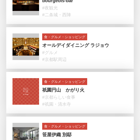
bourgeois-bar
#夜観光
#二条城・西陣
食・グルメ・ショッピング
オールデイダイニング ラジョウ
#グルメ
#京都駅周辺
食・グルメ・ショッピング
祇園円山 かがり火
#京都らしい食事
#祇園・清水寺
食・グルメ・ショッピング
笹屋伊織 別邸